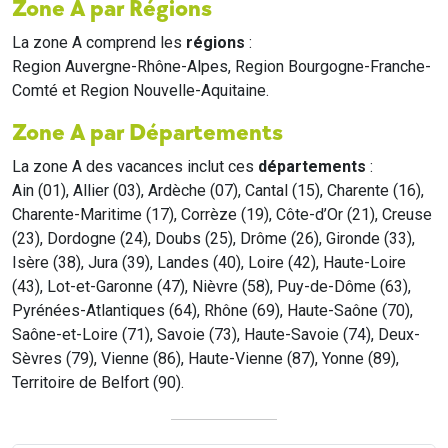
Zone A par Régions
La zone A comprend les
régions
:
Region Auvergne-Rhône-Alpes, Region Bourgogne-Franche-
Comté et Region Nouvelle-Aquitaine.
Zone A par Départements
La zone A des vacances inclut ces
départements
:
Ain (01), Allier (03), Ardèche (07), Cantal (15), Charente (16),
Charente-Maritime (17), Corrèze (19), Côte-d’Or (21), Creuse
(23), Dordogne (24), Doubs (25), Drôme (26), Gironde (33),
Isère (38), Jura (39), Landes (40), Loire (42), Haute-Loire
(43), Lot-et-Garonne (47), Nièvre (58), Puy-de-Dôme (63),
Pyrénées-Atlantiques (64), Rhône (69), Haute-Saône (70),
Saône-et-Loire (71), Savoie (73), Haute-Savoie (74), Deux-
Sèvres (79), Vienne (86), Haute-Vienne (87), Yonne (89),
Territoire de Belfort (90).