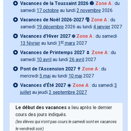
Vacances de la Toussaint 2026 🎃
Zone A
: du
samedi
17 octobre
au lundi
2 novembre
2026
Vacances de Noël 2026-2027 🎅
Zone A
: du
samedi
19 décembre
2026 au lundi
4 janvier
2027
Vacances d’Hiver 2027 ❄️
Zone A
: du samedi
er
13 février
au lundi
1
mars
2027
Vacances de Printemps 2027 🌷
Zone A
: du
samedi
10 avril
au lundi
26 avril
2027
Pont de l’Ascension 2027 ✝️
Zone A
: du
mercredi
5 mai
au lundi
10 mai
2027
Vacances d’Été 2027 ☀️
Zone A
: du samedi
3
juillet
au jeudi
2 septembre 2027
Le début des vacances
a lieu après le dernier
cours des jours indiqués.
(les élèves qui n'ont pas cours le samedi sont en vacances
le vendredi soir)