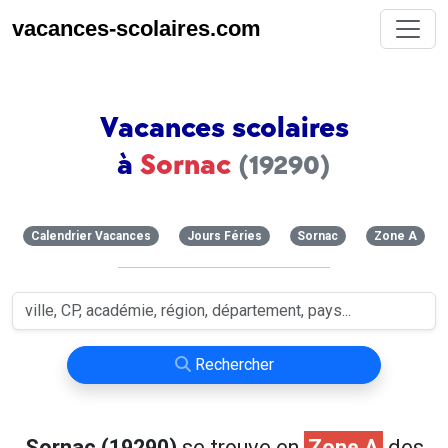
vacances-scolaires.com
Vacances scolaires
à
Sornac
(19290)
Calendrier Vacances
Jours Féries
Sornac
Zone A
Rechercher
Sornac (19290)
se trouve en
Zone A
des