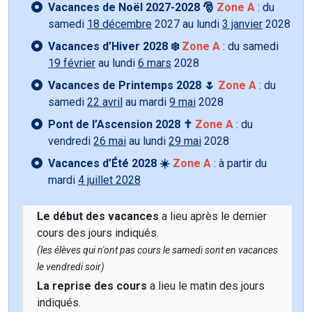
Vacances de Noël 2027-2028 🎅
Zone A
: du
samedi
18 décembre
2027 au lundi
3 janvier
2028
Vacances d’Hiver 2028 ❄️
Zone A
: du samedi
19 février
au lundi
6 mars
2028
Vacances de Printemps 2028 🌷
Zone A
: du
samedi
22 avril
au mardi
9 mai
2028
Pont de l’Ascension 2028 ✝️
Zone A
: du
vendredi
26 mai
au lundi
29 mai
2028
Vacances d’Été 2028 ☀️
Zone A
: à partir du
mardi
4 juillet 2028
Le début des vacances
a lieu après le dernier
cours des jours indiqués.
(les élèves qui n'ont pas cours le samedi sont en vacances
le vendredi soir)
La reprise des cours
a lieu le matin des jours
indiqués.