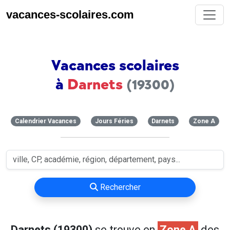
vacances-scolaires.com
Vacances scolaires
à
Darnets
(19300)
Calendrier Vacances
Jours Féries
Darnets
Zone A
Rechercher
Darnets (19300)
se trouve en
Zone A
des