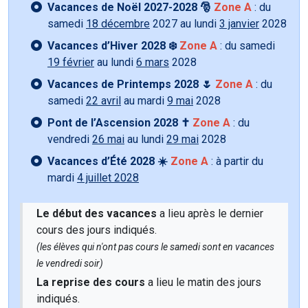
Vacances de Noël 2027-2028 🎅
Zone A
: du
samedi
18 décembre
2027 au lundi
3 janvier
2028
Vacances d’Hiver 2028 ❄️
Zone A
: du samedi
19 février
au lundi
6 mars
2028
Vacances de Printemps 2028 🌷
Zone A
: du
samedi
22 avril
au mardi
9 mai
2028
Pont de l’Ascension 2028 ✝️
Zone A
: du
vendredi
26 mai
au lundi
29 mai
2028
Vacances d’Été 2028 ☀️
Zone A
: à partir du
mardi
4 juillet 2028
Le début des vacances
a lieu après le dernier
cours des jours indiqués.
(les élèves qui n'ont pas cours le samedi sont en vacances
le vendredi soir)
La reprise des cours
a lieu le matin des jours
indiqués.