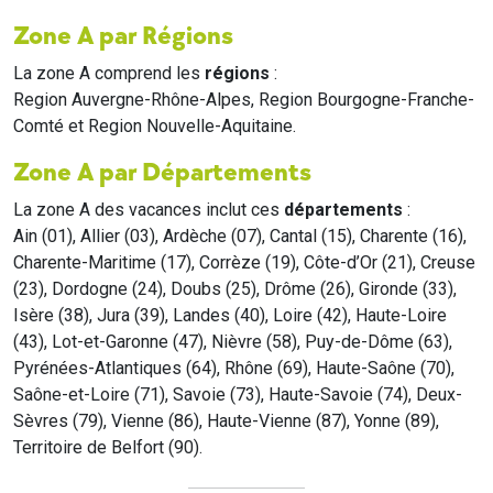
Zone A par Régions
La zone A comprend les
régions
:
Region Auvergne-Rhône-Alpes, Region Bourgogne-Franche-
Comté et Region Nouvelle-Aquitaine.
Zone A par Départements
La zone A des vacances inclut ces
départements
:
Ain (01), Allier (03), Ardèche (07), Cantal (15), Charente (16),
Charente-Maritime (17), Corrèze (19), Côte-d’Or (21), Creuse
(23), Dordogne (24), Doubs (25), Drôme (26), Gironde (33),
Isère (38), Jura (39), Landes (40), Loire (42), Haute-Loire
(43), Lot-et-Garonne (47), Nièvre (58), Puy-de-Dôme (63),
Pyrénées-Atlantiques (64), Rhône (69), Haute-Saône (70),
Saône-et-Loire (71), Savoie (73), Haute-Savoie (74), Deux-
Sèvres (79), Vienne (86), Haute-Vienne (87), Yonne (89),
Territoire de Belfort (90).