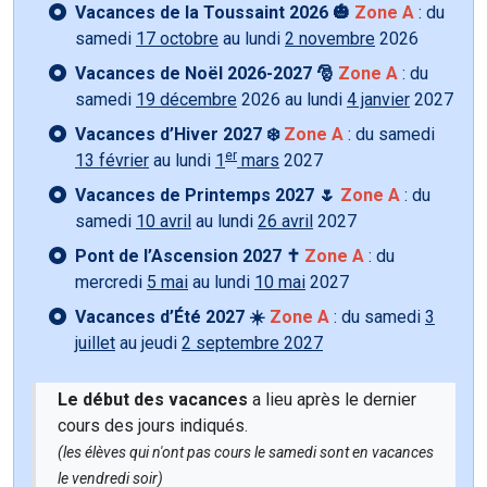
Vacances de la Toussaint 2026 🎃
Zone A
: du
samedi
17 octobre
au lundi
2 novembre
2026
Vacances de Noël 2026-2027 🎅
Zone A
: du
samedi
19 décembre
2026 au lundi
4 janvier
2027
Vacances d’Hiver 2027 ❄️
Zone A
: du samedi
er
13 février
au lundi
1
mars
2027
Vacances de Printemps 2027 🌷
Zone A
: du
samedi
10 avril
au lundi
26 avril
2027
Pont de l’Ascension 2027 ✝️
Zone A
: du
mercredi
5 mai
au lundi
10 mai
2027
Vacances d’Été 2027 ☀️
Zone A
: du samedi
3
juillet
au jeudi
2 septembre 2027
Le début des vacances
a lieu après le dernier
cours des jours indiqués.
(les élèves qui n'ont pas cours le samedi sont en vacances
le vendredi soir)