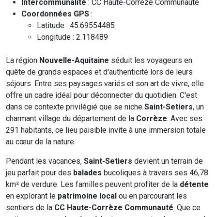
Intercommunalité
: CC Haute-Corrèze Communauté
Coordonnées GPS
:
Latitude : 45.69554485
Longitude : 2.118489
La région
Nouvelle-Aquitaine
séduit les voyageurs en
quête de grands espaces et d'authenticité lors de leurs
séjours. Entre ses paysages variés et son art de vivre, elle
offre un cadre idéal pour déconnecter du quotidien. C'est
dans ce contexte privilégié que se niche
Saint-Setiers
, un
charmant village du département de la
Corrèze
. Avec ses
291 habitants, ce lieu paisible invite à une immersion totale
au cœur de la nature.
Pendant les vacances,
Saint-Setiers
devient un terrain de
jeu parfait pour des
balades
bucoliques à travers ses 46,78
km² de verdure. Les familles peuvent profiter de la
détente
en explorant le
patrimoine local
ou en parcourant les
sentiers de la
CC Haute-Corrèze Communauté
. Que ce