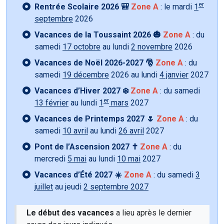
er
Rentrée Scolaire 2026 🎒
Zone A
: le mardi
1
septembre
2026
Vacances de la Toussaint 2026 🎃
Zone A
: du
samedi
17 octobre
au lundi
2 novembre
2026
Vacances de Noël 2026-2027 🎅
Zone A
: du
samedi
19 décembre
2026 au lundi
4 janvier
2027
Vacances d’Hiver 2027 ❄️
Zone A
: du samedi
er
13 février
au lundi
1
mars
2027
Vacances de Printemps 2027 🌷
Zone A
: du
samedi
10 avril
au lundi
26 avril
2027
Pont de l’Ascension 2027 ✝️
Zone A
: du
mercredi
5 mai
au lundi
10 mai
2027
Vacances d’Été 2027 ☀️
Zone A
: du samedi
3
juillet
au jeudi
2 septembre 2027
Le début des vacances
a lieu après le dernier