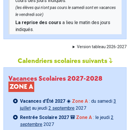
cours des jours indiqués.
(les élèves qui n'ont pas cours le samedi sont en vacances
le vendredi soir)
La reprise des cours
a lieu le matin des jours
indiqués.
Version tableau 2026-2027
Calendriers scolaires suivants
Vacances Scolaires 2027-2028
ZONE A
Vacances d’Été 2027 ☀️
Zone A
: du samedi
3
juillet
au jeudi
2 septembre
2027
Rentrée Scolaire 2027 🎒
Zone A
: le jeudi
2
septembre
2027