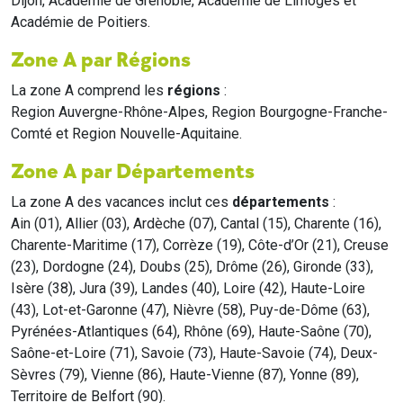
Dijon, Académie de Grenoble, Académie de Limoges et
Académie de Poitiers.
Zone A par Régions
La zone A comprend les
régions
:
Region Auvergne-Rhône-Alpes, Region Bourgogne-Franche-
Comté et Region Nouvelle-Aquitaine.
Zone A par Départements
La zone A des vacances inclut ces
départements
:
Ain (01), Allier (03), Ardèche (07), Cantal (15), Charente (16),
Charente-Maritime (17), Corrèze (19), Côte-d’Or (21), Creuse
(23), Dordogne (24), Doubs (25), Drôme (26), Gironde (33),
Isère (38), Jura (39), Landes (40), Loire (42), Haute-Loire
(43), Lot-et-Garonne (47), Nièvre (58), Puy-de-Dôme (63),
Pyrénées-Atlantiques (64), Rhône (69), Haute-Saône (70),
Saône-et-Loire (71), Savoie (73), Haute-Savoie (74), Deux-
Sèvres (79), Vienne (86), Haute-Vienne (87), Yonne (89),
Territoire de Belfort (90).