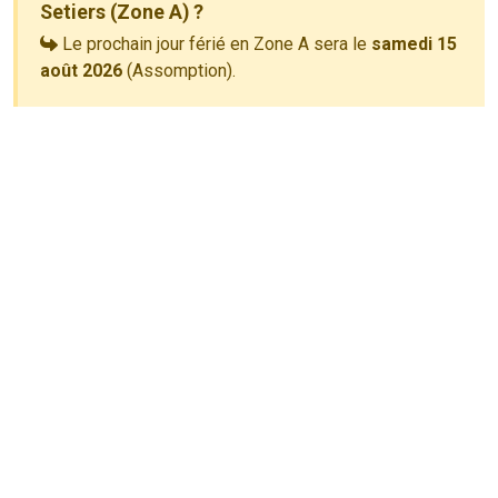
Setiers (Zone A) ?
Le prochain jour férié en Zone A sera le
samedi 15
août 2026
(Assomption).