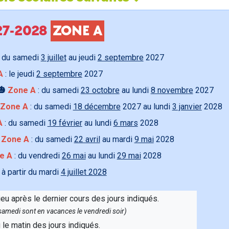
027-2028
ZONE A
 du samedi
3 juillet
au jeudi
2 septembre
2027
A
: le jeudi
2 septembre
2027
🎃
Zone A
: du samedi
23 octobre
au lundi
8 novembre
2027
Zone A
: du samedi
18 décembre
2027 au lundi
3 janvier
2028
A
: du samedi
19 février
au lundi
6 mars
2028

Zone A
: du samedi
22 avril
au mardi
9 mai
2028
e A
: du vendredi
26 mai
au lundi
29 mai
2028
 à partir du mardi
4 juillet 2028
ieu après le dernier cours des jours indiqués.
e samedi sont en vacances le vendredi soir)
u le matin des jours indiqués.