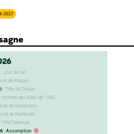
26-2027
ssagne
026
: Jour de l'an
undi de Pâques
6
: Fête du Travail
: Victoire des Alliés de 1945
eudi de l'Ascension
undi de Pentecôte
: Fête Nationale
26
: Assomption