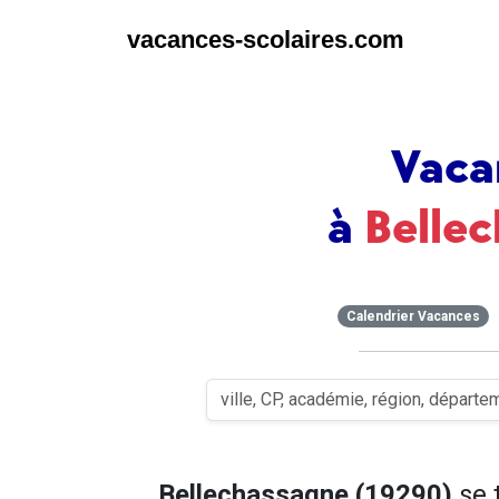
vacances-scolaires.com
Vaca
à
Belle
Calendrier Vacances
Bellechassagne (19290)
se 