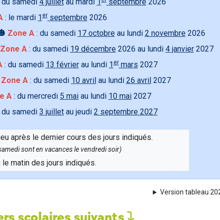
 du samedi
4 juillet
au mardi
1
septembre
2026
er
A
: le mardi
1
septembre
2026
🎃
Zone A
: du samedi
17 octobre
au lundi
2 novembre
2026
Zone A
: du samedi
19 décembre
2026 au lundi
4 janvier
2027
er
A
: du samedi
13 février
au lundi
1
mars
2027

Zone A
: du samedi
10 avril
au lundi
26 avril
2027
e A
: du mercredi
5 mai
au lundi
10 mai
2027
 du samedi
3 juillet
au jeudi
2 septembre 2027
ieu après le dernier cours des jours indiqués.
e samedi sont en vacances le vendredi soir)
u le matin des jours indiqués.
Version tableau 2
rs scolaires suivants