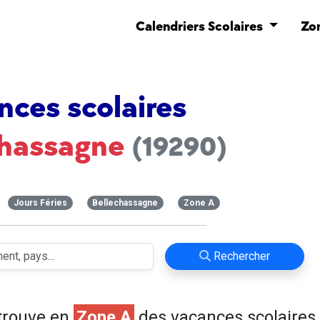
Calendriers Scolaires
Zo
nces scolaires
chassagne
(19290)
Jours Féries
Bellechassagne
Zone A
Rechercher
trouve en
Zone A
des vacances scolaires 