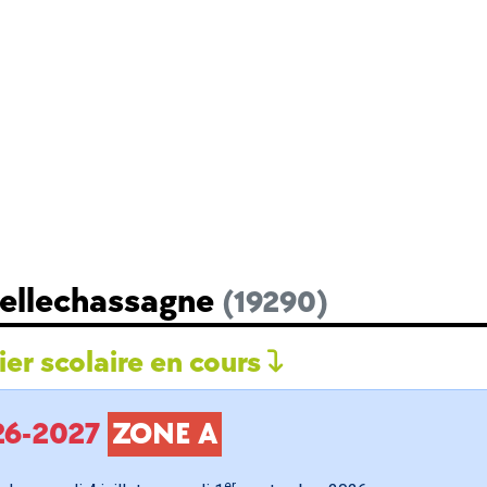
Bellechassagne
(19290)
er scolaire en cours
026-2027
ZONE A
er