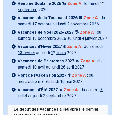
er
Rentrée Scolaire 2026 🎒
Zone A
: le mardi
1
septembre
2026
Vacances de la Toussaint 2026 🎃
Zone A
: du
samedi
17 octobre
au lundi
2 novembre
2026
Vacances de Noël 2026-2027 🎅
Zone A
: du
samedi
19 décembre
2026 au lundi
4 janvier
2027
Vacances d’Hiver 2027 ❄️
Zone A
: du samedi
er
13 février
au lundi
1
mars
2027
Vacances de Printemps 2027 🌷
Zone A
: du
samedi
10 avril
au lundi
26 avril
2027
Pont de l’Ascension 2027 ✝️
Zone A
: du
mercredi
5 mai
au lundi
10 mai
2027
Vacances d’Été 2027 ☀️
Zone A
: du samedi
3
juillet
au jeudi
2 septembre 2027
Le début des vacances
a lieu après le dernier