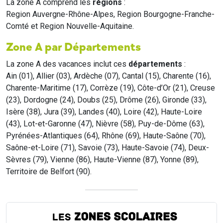
La zone A comprend les
régions
:
Region Auvergne-Rhône-Alpes, Region Bourgogne-Franche-
Comté et Region Nouvelle-Aquitaine.
Zone A par Départements
La zone A des vacances inclut ces
départements
:
Ain (01), Allier (03), Ardèche (07), Cantal (15), Charente (16),
Charente-Maritime (17), Corrèze (19), Côte-d’Or (21), Creuse
(23), Dordogne (24), Doubs (25), Drôme (26), Gironde (33),
Isère (38), Jura (39), Landes (40), Loire (42), Haute-Loire
(43), Lot-et-Garonne (47), Nièvre (58), Puy-de-Dôme (63),
Pyrénées-Atlantiques (64), Rhône (69), Haute-Saône (70),
Saône-et-Loire (71), Savoie (73), Haute-Savoie (74), Deux-
Sèvres (79), Vienne (86), Haute-Vienne (87), Yonne (89),
Territoire de Belfort (90).