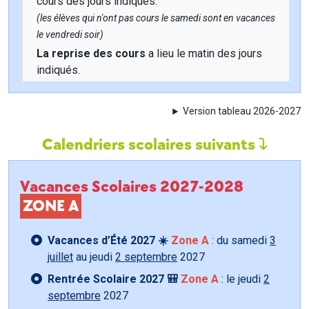
cours des jours indiqués.
(les élèves qui n'ont pas cours le samedi sont en vacances
le vendredi soir)
La reprise des cours
a lieu le matin des jours
indiqués.
Version tableau 2026-2027
Calendriers scolaires suivants
Vacances Scolaires 2027-2028
ZONE A
Vacances d’Été 2027 ☀️
Zone A
: du samedi
3
juillet
au jeudi
2 septembre
2027
Rentrée Scolaire 2027 🎒
Zone A
: le jeudi
2
septembre
2027