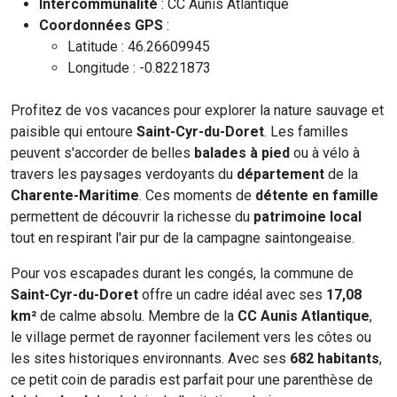
Intercommunalité
: CC Aunis Atlantique
Coordonnées GPS
:
Latitude : 46.26609945
Longitude : -0.8221873
Profitez de vos vacances pour explorer la nature sauvage et
paisible qui entoure
Saint-Cyr-du-Doret
. Les familles
peuvent s'accorder de belles
balades à pied
ou à vélo à
travers les paysages verdoyants du
département
de la
Charente-Maritime
. Ces moments de
détente en famille
permettent de découvrir la richesse du
patrimoine local
tout en respirant l'air pur de la campagne saintongeaise.
Pour vos escapades durant les congés, la commune de
Saint-Cyr-du-Doret
offre un cadre idéal avec ses
17,08
km²
de calme absolu. Membre de la
CC Aunis Atlantique
,
le village permet de rayonner facilement vers les côtes ou
les sites historiques environnants. Avec ses
682 habitants
,
ce petit coin de paradis est parfait pour une parenthèse de