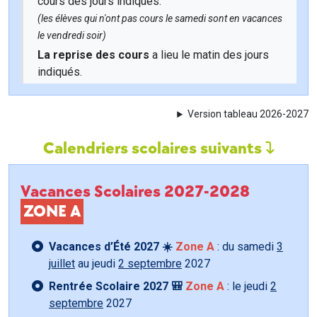
cours des jours indiqués.
(les élèves qui n'ont pas cours le samedi sont en vacances
le vendredi soir)
La reprise des cours
a lieu le matin des jours
indiqués.
Version tableau 2026-2027
Calendriers scolaires suivants
Vacances Scolaires 2027-2028
ZONE A
Vacances d’Été 2027 ☀️
Zone A
: du samedi
3
juillet
au jeudi
2 septembre
2027
Rentrée Scolaire 2027 🎒
Zone A
: le jeudi
2
septembre
2027