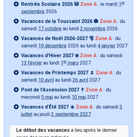
er
Rentrée Scolaire 2026 🎒
Zone A
: le mardi
1
septembre
2026
Vacances de la Toussaint 2026 🎃
Zone A
: du
samedi
17 octobre
au lundi
2 novembre
2026
Vacances de Noël 2026-2027 🎅
Zone A
: du
samedi
19 décembre
2026 au lundi
4 janvier
2027
Vacances d’Hiver 2027 ❄️
Zone A
: du samedi
er
13 février
au lundi
1
mars
2027
Vacances de Printemps 2027 🌷
Zone A
: du
samedi
10 avril
au lundi
26 avril
2027
Pont de l’Ascension 2027 ✝️
Zone A
: du
mercredi
5 mai
au lundi
10 mai
2027
Vacances d’Été 2027 ☀️
Zone A
: du samedi
3
juillet
au jeudi
2 septembre 2027
Le début des vacances
a lieu après le dernier