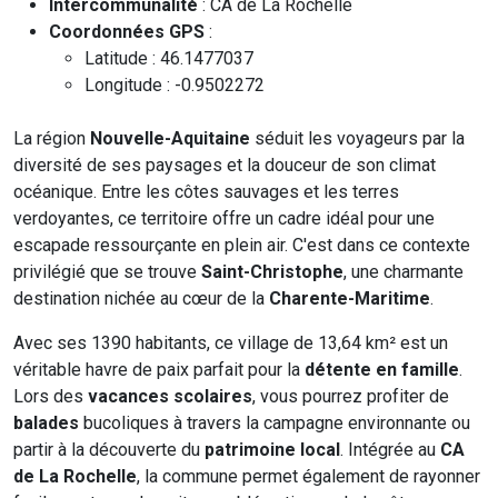
Intercommunalité
: CA de La Rochelle
Coordonnées GPS
:
Latitude : 46.1477037
Longitude : -0.9502272
La région
Nouvelle-Aquitaine
séduit les voyageurs par la
diversité de ses paysages et la douceur de son climat
océanique. Entre les côtes sauvages et les terres
verdoyantes, ce territoire offre un cadre idéal pour une
escapade ressourçante en plein air. C'est dans ce contexte
privilégié que se trouve
Saint-Christophe
, une charmante
destination nichée au cœur de la
Charente-Maritime
.
Avec ses 1390 habitants, ce village de 13,64 km² est un
véritable havre de paix parfait pour la
détente en famille
.
Lors des
vacances scolaires
, vous pourrez profiter de
balades
bucoliques à travers la campagne environnante ou
partir à la découverte du
patrimoine local
. Intégrée au
CA
de La Rochelle
, la commune permet également de rayonner