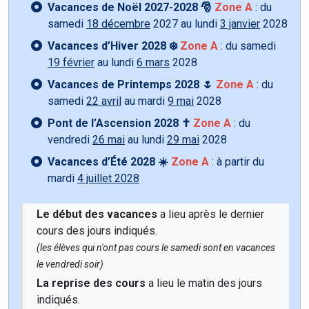
Vacances de Noël 2027-2028 🎅
Zone A
: du
samedi
18 décembre
2027 au lundi
3 janvier
2028
Vacances d’Hiver 2028 ❄️
Zone A
: du samedi
19 février
au lundi
6 mars
2028
Vacances de Printemps 2028 🌷
Zone A
: du
samedi
22 avril
au mardi
9 mai
2028
Pont de l’Ascension 2028 ✝️
Zone A
: du
vendredi
26 mai
au lundi
29 mai
2028
Vacances d’Été 2028 ☀️
Zone A
: à partir du
mardi
4 juillet 2028
Le début des vacances
a lieu après le dernier
cours des jours indiqués.
(les élèves qui n'ont pas cours le samedi sont en vacances
le vendredi soir)
La reprise des cours
a lieu le matin des jours
indiqués.