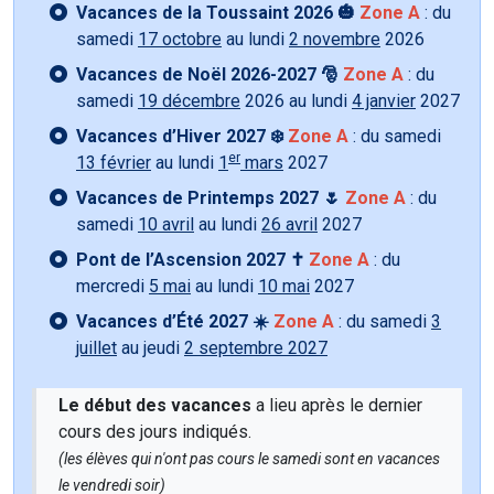
Vacances de la Toussaint 2026 🎃
Zone A
: du
samedi
17 octobre
au lundi
2 novembre
2026
Vacances de Noël 2026-2027 🎅
Zone A
: du
samedi
19 décembre
2026 au lundi
4 janvier
2027
Vacances d’Hiver 2027 ❄️
Zone A
: du samedi
er
13 février
au lundi
1
mars
2027
Vacances de Printemps 2027 🌷
Zone A
: du
samedi
10 avril
au lundi
26 avril
2027
Pont de l’Ascension 2027 ✝️
Zone A
: du
mercredi
5 mai
au lundi
10 mai
2027
Vacances d’Été 2027 ☀️
Zone A
: du samedi
3
juillet
au jeudi
2 septembre 2027
Le début des vacances
a lieu après le dernier
cours des jours indiqués.
(les élèves qui n'ont pas cours le samedi sont en vacances
le vendredi soir)