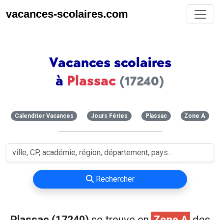
vacances-scolaires.com
Vacances scolaires
à
Plassac
(17240)
Calendrier Vacances
Jours Féries
Plassac
Zone A
Rechercher
Plassac (17240)
se trouve en
Zone A
des