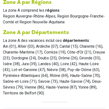
Zone A par Régions
La zone A comprend les
régions
:
Region Auvergne-Rhône-Alpes, Region Bourgogne-Franche-
Comté et Region Nouvelle-Aquitaine.
Zone A par Départements
La zone A des vacances inclut ces
départements
:
Ain (01), Allier (03), Ardèche (07), Cantal (15), Charente (16),
Charente-Maritime (17), Corrèze (19), Côte-d’Or (21), Creuse
(23), Dordogne (24), Doubs (25), Drôme (26), Gironde (33),
Isère (38), Jura (39), Landes (40), Loire (42), Haute-Loire
(43), Lot-et-Garonne (47), Nièvre (58), Puy-de-Dôme (63),
Pyrénées-Atlantiques (64), Rhône (69), Haute-Saône (70),
Saône-et-Loire (71), Savoie (73), Haute-Savoie (74), Deux-
Sèvres (79), Vienne (86), Haute-Vienne (87), Yonne (89),
Territoire de Belfort (90).