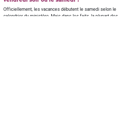
Officiellement, les vacances débutent le samedi selon le
calendrier du ministère. Mais dans les faits, la plupart des
élèves qui n'ont pas cours le samedi sont en vacances dès
le vendredi soir après leur dernier cours. Il est conseillé de
vérifier avec l'établissement scolaire si des cours ont lieu le
samedi matin.
Où trouver le calendrier scolaire officiel ?
Le calendrier scolaire officiel est publié sur le site du
ministère de l'Education nationale
. Les dates présentées sur
ce site reprennent les données officielles pour les années
scolaires en cours et à venir, pour chaque zone et chaque
ville de France.
vacances-scolaires.com