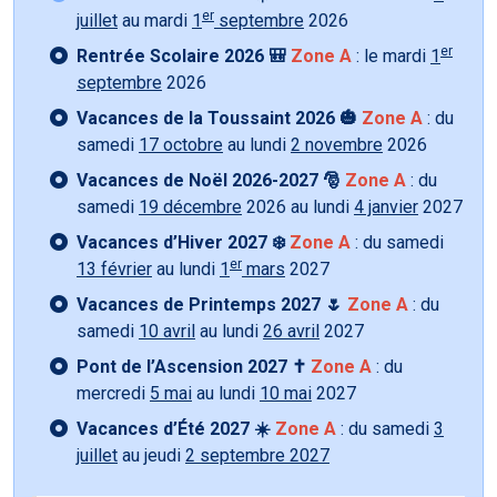
er
juillet
au mardi
1
septembre
2026
er
Rentrée Scolaire 2026 🎒
Zone A
: le mardi
1
septembre
2026
Vacances de la Toussaint 2026 🎃
Zone A
: du
samedi
17 octobre
au lundi
2 novembre
2026
Vacances de Noël 2026-2027 🎅
Zone A
: du
samedi
19 décembre
2026 au lundi
4 janvier
2027
Vacances d’Hiver 2027 ❄️
Zone A
: du samedi
er
13 février
au lundi
1
mars
2027
Vacances de Printemps 2027 🌷
Zone A
: du
samedi
10 avril
au lundi
26 avril
2027
Pont de l’Ascension 2027 ✝️
Zone A
: du
mercredi
5 mai
au lundi
10 mai
2027
Vacances d’Été 2027 ☀️
Zone A
: du samedi
3
juillet
au jeudi
2 septembre 2027