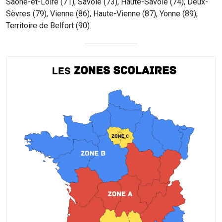
Saône-et-Loire (71), Savoie (73), Haute-Savoie (74), Deux-
Sèvres (79), Vienne (86), Haute-Vienne (87), Yonne (89),
Territoire de Belfort (90).