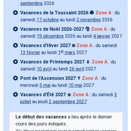
septembre
2026
Vacances de la Toussaint 2026 🎃
Zone A
: du
samedi
17 octobre
au lundi
2 novembre
2026
Vacances de Noël 2026-2027 🎅
Zone A
: du
samedi
19 décembre
2026 au lundi
4 janvier
2027
Vacances d’Hiver 2027 ❄️
Zone A
: du samedi
er
13 février
au lundi
1
mars
2027
Vacances de Printemps 2027 🌷
Zone A
: du
samedi
10 avril
au lundi
26 avril
2027
Pont de l’Ascension 2027 ✝️
Zone A
: du
mercredi
5 mai
au lundi
10 mai
2027
Vacances d’Été 2027 ☀️
Zone A
: du samedi
3
juillet
au jeudi
2 septembre 2027
Le début des vacances
a lieu après le dernier
cours des jours indiqués.