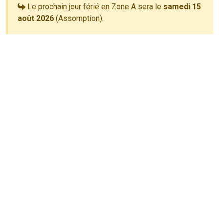
Le prochain jour férié en Zone A sera le
samedi 15
août 2026
(Assomption).