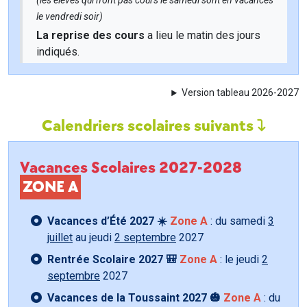
(les élèves qui n'ont pas cours le samedi sont en vacances
le vendredi soir)
La reprise des cours
a lieu le matin des jours
indiqués.
Version tableau 2026-2027
Calendriers scolaires suivants
Vacances Scolaires 2027-2028
ZONE A
Vacances d’Été 2027 ☀️
Zone A
: du samedi
3
juillet
au jeudi
2 septembre
2027
Rentrée Scolaire 2027 🎒
Zone A
: le jeudi
2
septembre
2027
Vacances de la Toussaint 2027 🎃
Zone A
: du