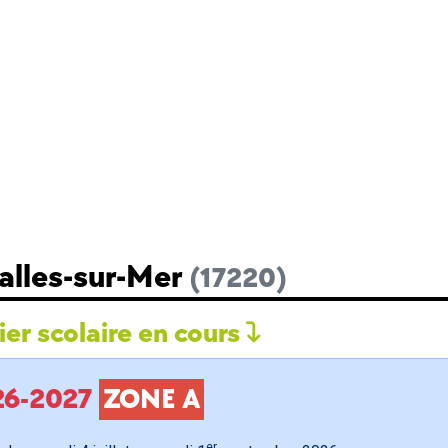
Salles-sur-Mer
(17220)
er scolaire en cours
026-2027
ZONE A
er