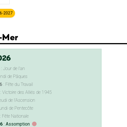
26-2027
r-Mer
026
: Jour de l'an
undi de Pâques
6
: Fête du Travail
: Victoire des Alliés de 1945
eudi de l'Ascension
undi de Pentecôte
: Fête Nationale
26
: Assomption