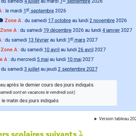
 du samedi
4 juillet
au mardi
1
septembre
2026
er
A
: le mardi
1
septembre
2026
🎃
Zone A
: du samedi
17 octobre
au lundi
2 novembre
2026
Zone A
: du samedi
19 décembre
2026 au lundi
4 janvier
2027
er
A
: du samedi
13 février
au lundi
1
mars
2027

Zone A
: du samedi
10 avril
au lundi
26 avril
2027
e A
: du mercredi
5 mai
au lundi
10 mai
2027
 du samedi
3 juillet
au jeudi
2 septembre 2027
ieu après le dernier cours des jours indiqués.
e samedi sont en vacances le vendredi soir)
u le matin des jours indiqués.
Version tableau 2
rs scolaires suivants