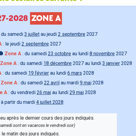
027-2028
ZONE A
 du samedi
3 juillet
au jeudi
2 septembre
2027
A
: le jeudi
2 septembre
2027
🎃
Zone A
: du samedi
23 octobre
au lundi
8 novembre
2027
Zone A
: du samedi
18 décembre
2027 au lundi
3 janvier
2028
A
: du samedi
19 février
au lundi
6 mars
2028

Zone A
: du samedi
22 avril
au mardi
9 mai
2028
e A
: du vendredi
26 mai
au lundi
29 mai
2028
 à partir du mardi
4 juillet 2028
ieu après le dernier cours des jours indiqués.
e samedi sont en vacances le vendredi soir)
u le matin des jours indiqués.