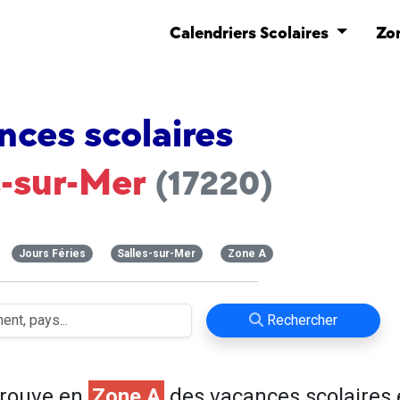
Calendriers Scolaires
Zo
nces scolaires
s-sur-Mer
(17220)
Jours Féries
Salles-sur-Mer
Zone A
Rechercher
trouve en
Zone A
des vacances scolaires 