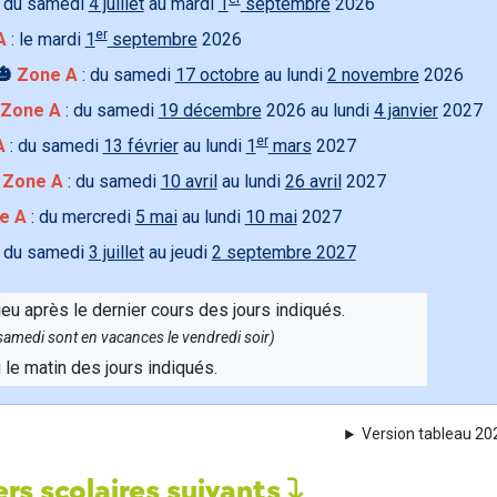
 du samedi
4 juillet
au mardi
1
septembre
2026
er
A
: le mardi
1
septembre
2026
🎃
Zone A
: du samedi
17 octobre
au lundi
2 novembre
2026
Zone A
: du samedi
19 décembre
2026 au lundi
4 janvier
2027
er
A
: du samedi
13 février
au lundi
1
mars
2027

Zone A
: du samedi
10 avril
au lundi
26 avril
2027
e A
: du mercredi
5 mai
au lundi
10 mai
2027
 du samedi
3 juillet
au jeudi
2 septembre 2027
ieu après le dernier cours des jours indiqués.
e samedi sont en vacances le vendredi soir)
u le matin des jours indiqués.
Version tableau 2
rs scolaires suivants