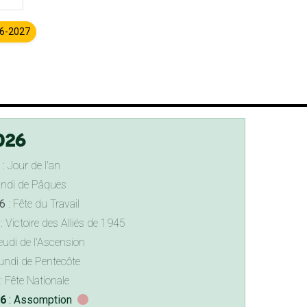
26-2027
026
: Jour de l'an
undi de Pâques
6
: Fête du Travail
: Victoire des Alliés de 1945
eudi de l'Ascension
undi de Pentecôte
: Fête Nationale
26
: Assomption