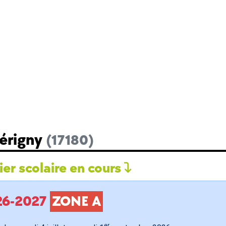
Périgny
(17180)
er scolaire en cours
026-2027
ZONE A
er