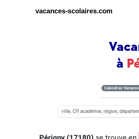
vacances-scolaires.com
Vaca
à
P
Calendrier Vacanc
Périgny (17180)
se trouve en