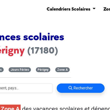
Calendriers Scolaires
Zo
nces scolaires
érigny
(17180)
es
Jours Féries
Périgny
Zone A
Rechercher
Zone A
des vacances scolaires et dépen