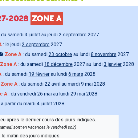
027-2028
ZONE A
 du samedi
3 juillet
au jeudi
2 septembre
2027
A
: le jeudi
2 septembre
2027
🎃
Zone A
: du samedi
23 octobre
au lundi
8 novembre
2027
Zone A
: du samedi
18 décembre
2027 au lundi
3 janvier
2028
A
: du samedi
19 février
au lundi
6 mars
2028

Zone A
: du samedi
22 avril
au mardi
9 mai
2028
e A
: du vendredi
26 mai
au lundi
29 mai
2028
 à partir du mardi
4 juillet 2028
ieu après le dernier cours des jours indiqués.
e samedi sont en vacances le vendredi soir)
u le matin des jours indiqués.