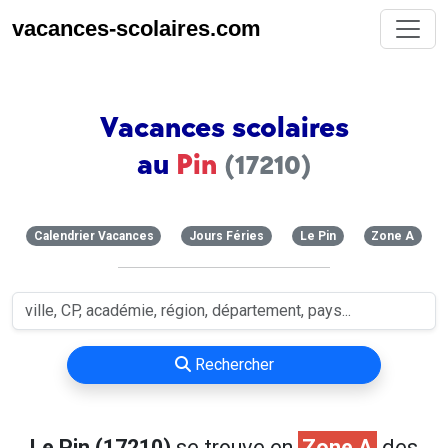
vacances-scolaires.com
Vacances scolaires
au
Pin
(17210)
Calendrier Vacances
Jours Féries
Le Pin
Zone A
Rechercher
Le Pin (17210)
se trouve en
Zone A
des