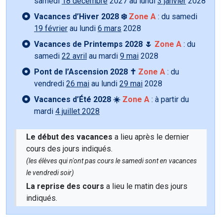
samedi
18 décembre
2027 au lundi
3 janvier
2028
Vacances d’Hiver 2028 ❄️
Zone A
: du samedi
19 février
au lundi
6 mars
2028
Vacances de Printemps 2028 🌷
Zone A
: du
samedi
22 avril
au mardi
9 mai
2028
Pont de l’Ascension 2028 ✝️
Zone A
: du
vendredi
26 mai
au lundi
29 mai
2028
Vacances d’Été 2028 ☀️
Zone A
: à partir du
mardi
4 juillet 2028
Le début des vacances
a lieu après le dernier
cours des jours indiqués.
(les élèves qui n'ont pas cours le samedi sont en vacances
le vendredi soir)
La reprise des cours
a lieu le matin des jours
indiqués.