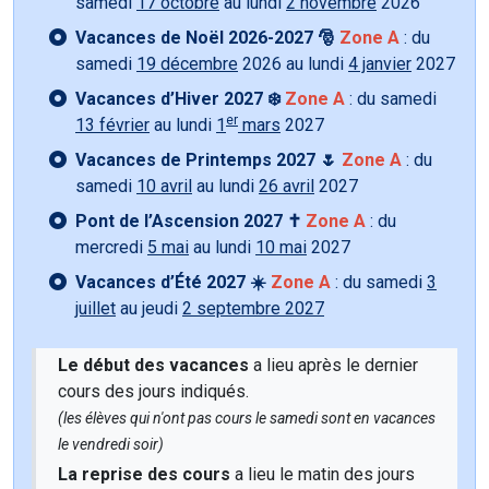
samedi
17 octobre
au lundi
2 novembre
2026
Vacances de Noël 2026-2027 🎅
Zone A
: du
samedi
19 décembre
2026 au lundi
4 janvier
2027
Vacances d’Hiver 2027 ❄️
Zone A
: du samedi
er
13 février
au lundi
1
mars
2027
Vacances de Printemps 2027 🌷
Zone A
: du
samedi
10 avril
au lundi
26 avril
2027
Pont de l’Ascension 2027 ✝️
Zone A
: du
mercredi
5 mai
au lundi
10 mai
2027
Vacances d’Été 2027 ☀️
Zone A
: du samedi
3
juillet
au jeudi
2 septembre 2027
Le début des vacances
a lieu après le dernier
cours des jours indiqués.
(les élèves qui n'ont pas cours le samedi sont en vacances
le vendredi soir)
La reprise des cours
a lieu le matin des jours