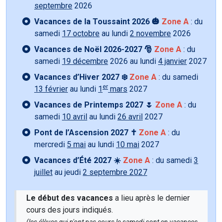
septembre
2026
Vacances de la Toussaint 2026 🎃
Zone A
: du
samedi
17 octobre
au lundi
2 novembre
2026
Vacances de Noël 2026-2027 🎅
Zone A
: du
samedi
19 décembre
2026 au lundi
4 janvier
2027
Vacances d’Hiver 2027 ❄️
Zone A
: du samedi
er
13 février
au lundi
1
mars
2027
Vacances de Printemps 2027 🌷
Zone A
: du
samedi
10 avril
au lundi
26 avril
2027
Pont de l’Ascension 2027 ✝️
Zone A
: du
mercredi
5 mai
au lundi
10 mai
2027
Vacances d’Été 2027 ☀️
Zone A
: du samedi
3
juillet
au jeudi
2 septembre 2027
Le début des vacances
a lieu après le dernier
cours des jours indiqués.