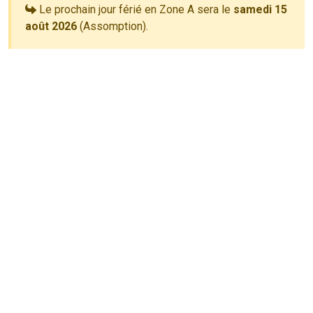
Le prochain jour férié en Zone A sera le
samedi 15
août 2026
(Assomption).