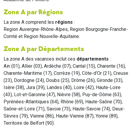
Zone A par Régions
La zone A comprend les
régions
:
Region Auvergne-Rhône-Alpes, Region Bourgogne-Franche-
Comté et Region Nouvelle-Aquitaine.
Zone A par Départements
La zone A des vacances inclut ces
départements
:
Ain (01), Allier (03), Ardèche (07), Cantal (15), Charente (16),
Charente-Maritime (17), Corrèze (19), Côte-d’Or (21), Creuse
(23), Dordogne (24), Doubs (25), Drôme (26), Gironde (33),
Isère (38), Jura (39), Landes (40), Loire (42), Haute-Loire
(43), Lot-et-Garonne (47), Nièvre (58), Puy-de-Dôme (63),
Pyrénées-Atlantiques (64), Rhône (69), Haute-Saône (70),
Saône-et-Loire (71), Savoie (73), Haute-Savoie (74), Deux-
Sèvres (79), Vienne (86), Haute-Vienne (87), Yonne (89),
Territoire de Belfort (90).