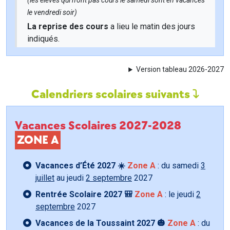
(les élèves qui n'ont pas cours le samedi sont en vacances
le vendredi soir)
La reprise des cours
a lieu le matin des jours
indiqués.
Version tableau 2026-2027
Calendriers scolaires suivants
Vacances Scolaires 2027-2028
ZONE A
Vacances d’Été 2027 ☀️
Zone A
: du samedi
3
juillet
au jeudi
2 septembre
2027
Rentrée Scolaire 2027 🎒
Zone A
: le jeudi
2
septembre
2027
Vacances de la Toussaint 2027 🎃
Zone A
: du