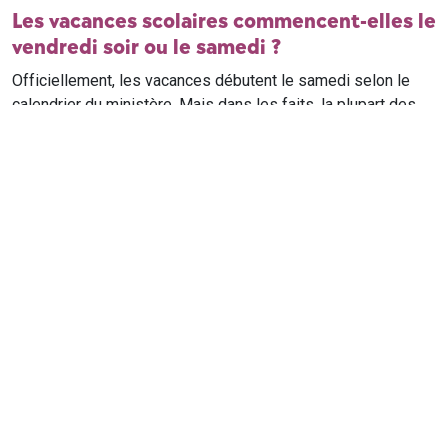
Les vacances scolaires commencent-elles le
vendredi soir ou le samedi ?
Officiellement, les vacances débutent le samedi selon le
calendrier du ministère. Mais dans les faits, la plupart des
élèves qui n'ont pas cours le samedi sont en vacances dès
le vendredi soir après leur dernier cours. Il est conseillé de
vérifier avec l'établissement scolaire si des cours ont lieu le
samedi matin.
Où trouver le calendrier scolaire officiel ?
Le calendrier scolaire officiel est publié sur le site du
ministère de l'Education nationale
. Les dates présentées sur
ce site reprennent les données officielles pour les années
scolaires en cours et à venir, pour chaque zone et chaque
ville de France.