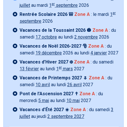
er
juillet
au mardi
1
septembre
2026
er
Rentrée Scolaire 2026 🎒
Zone A
: le mardi
1
septembre
2026
Vacances de la Toussaint 2026 🎃
Zone A
: du
samedi
17 octobre
au lundi
2 novembre
2026
Vacances de Noël 2026-2027 🎅
Zone A
: du
samedi
19 décembre
2026 au lundi
4 janvier
2027
Vacances d’Hiver 2027 ❄️
Zone A
: du samedi
er
13 février
au lundi
1
mars
2027
Vacances de Printemps 2027 🌷
Zone A
: du
samedi
10 avril
au lundi
26 avril
2027
Pont de l’Ascension 2027 ✝️
Zone A
: du
mercredi
5 mai
au lundi
10 mai
2027
Vacances d’Été 2027 ☀️
Zone A
: du samedi
3
juillet
au jeudi
2 septembre 2027