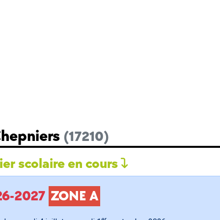
Chepniers
(17210)
er scolaire en cours
026-2027
ZONE A
er