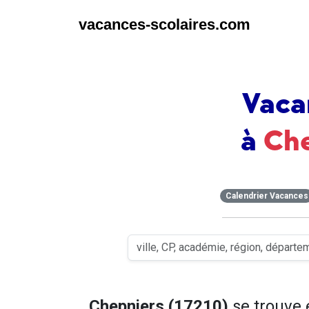
vacances-scolaires.com
Vaca
à
Ch
Calendrier Vacances
Chepniers (17210)
se trouve