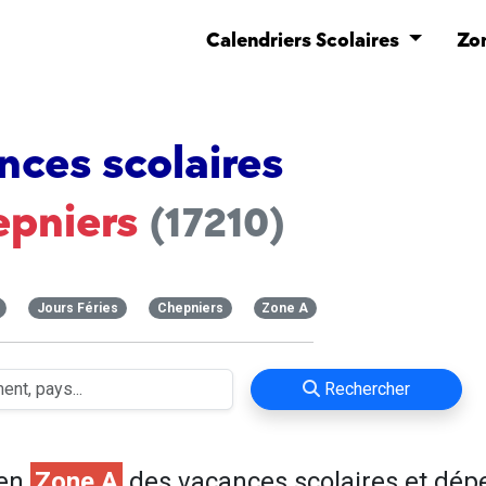
Calendriers Scolaires
Zo
nces scolaires
epniers
(17210)
Jours Féries
Chepniers
Zone A
Rechercher
 en
Zone A
des vacances scolaires et dép