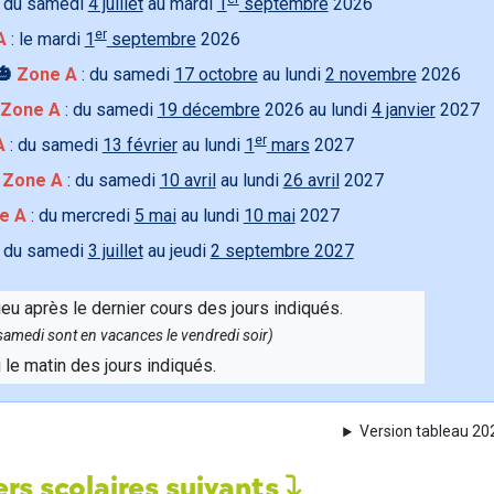
 du samedi
4 juillet
au mardi
1
septembre
2026
er
A
: le mardi
1
septembre
2026
🎃
Zone A
: du samedi
17 octobre
au lundi
2 novembre
2026
Zone A
: du samedi
19 décembre
2026 au lundi
4 janvier
2027
er
A
: du samedi
13 février
au lundi
1
mars
2027

Zone A
: du samedi
10 avril
au lundi
26 avril
2027
e A
: du mercredi
5 mai
au lundi
10 mai
2027
 du samedi
3 juillet
au jeudi
2 septembre 2027
ieu après le dernier cours des jours indiqués.
e samedi sont en vacances le vendredi soir)
u le matin des jours indiqués.
Version tableau 2
rs scolaires suivants