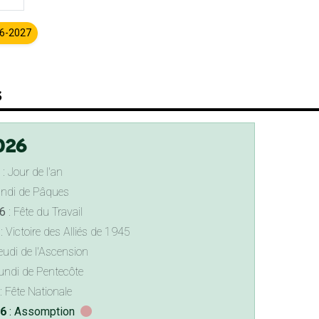
26-2027
s
026
: Jour de l'an
undi de Pâques
6
: Fête du Travail
: Victoire des Alliés de 1945
eudi de l'Ascension
undi de Pentecôte
: Fête Nationale
26
: Assomption