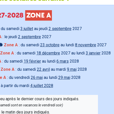
027-2028
ZONE A
 du samedi
3 juillet
au jeudi
2 septembre
2027
A
: le jeudi
2 septembre
2027
🎃
Zone A
: du samedi
23 octobre
au lundi
8 novembre
2027
Zone A
: du samedi
18 décembre
2027 au lundi
3 janvier
2028
A
: du samedi
19 février
au lundi
6 mars
2028

Zone A
: du samedi
22 avril
au mardi
9 mai
2028
e A
: du vendredi
26 mai
au lundi
29 mai
2028
 à partir du mardi
4 juillet 2028
ieu après le dernier cours des jours indiqués.
e samedi sont en vacances le vendredi soir)
u le matin des jours indiqués.