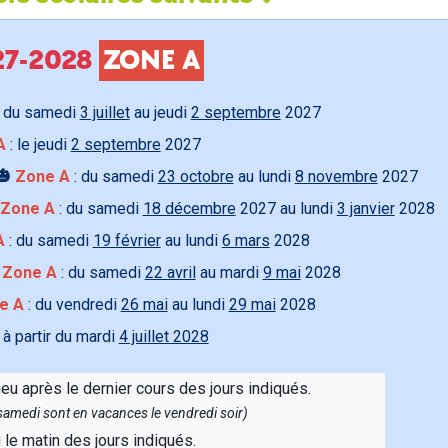
027-2028
ZONE A
 du samedi
3 juillet
au jeudi
2 septembre
2027
A
: le jeudi
2 septembre
2027
🎃
Zone A
: du samedi
23 octobre
au lundi
8 novembre
2027
Zone A
: du samedi
18 décembre
2027 au lundi
3 janvier
2028
A
: du samedi
19 février
au lundi
6 mars
2028

Zone A
: du samedi
22 avril
au mardi
9 mai
2028
e A
: du vendredi
26 mai
au lundi
29 mai
2028
 à partir du mardi
4 juillet 2028
ieu après le dernier cours des jours indiqués.
e samedi sont en vacances le vendredi soir)
u le matin des jours indiqués.