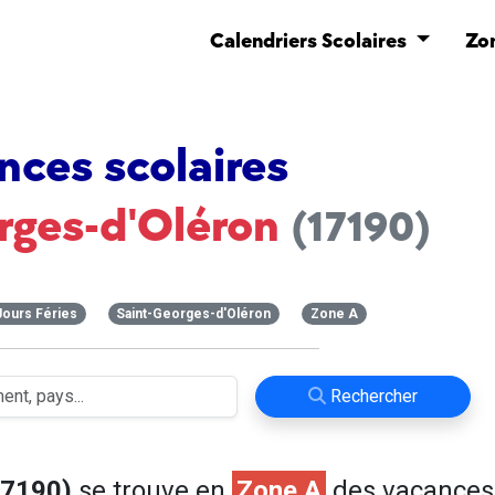
Calendriers Scolaires
Zo
nces scolaires
rges-d'Oléron
(17190)
Jours Féries
Saint-Georges-d'Oléron
Zone A
Rechercher
17190)
se trouve en
Zone A
des vacances