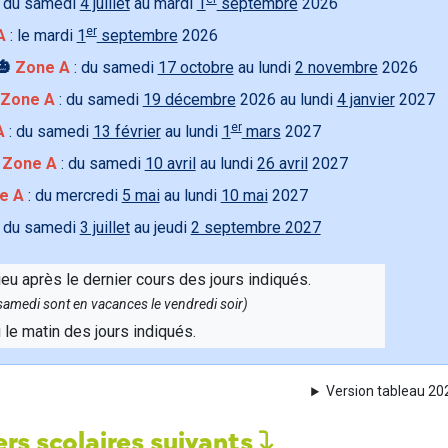
 du samedi
4 juillet
au mardi
1
septembre
2026
er
A
: le mardi
1
septembre
2026
🎃
Zone A
: du samedi
17 octobre
au lundi
2 novembre
2026
Zone A
: du samedi
19 décembre
2026 au lundi
4 janvier
2027
er
A
: du samedi
13 février
au lundi
1
mars
2027

Zone A
: du samedi
10 avril
au lundi
26 avril
2027
e A
: du mercredi
5 mai
au lundi
10 mai
2027
 du samedi
3 juillet
au jeudi
2 septembre 2027
ieu après le dernier cours des jours indiqués.
e samedi sont en vacances le vendredi soir)
u le matin des jours indiqués.
Version tableau 2
rs scolaires suivants