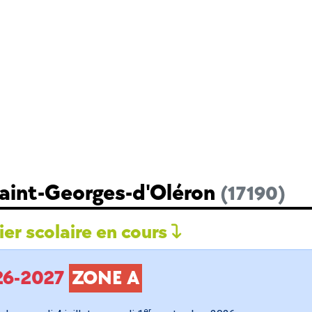
Saint-Georges-d'Oléron
(17190)
er scolaire en cours
026-2027
ZONE A
er