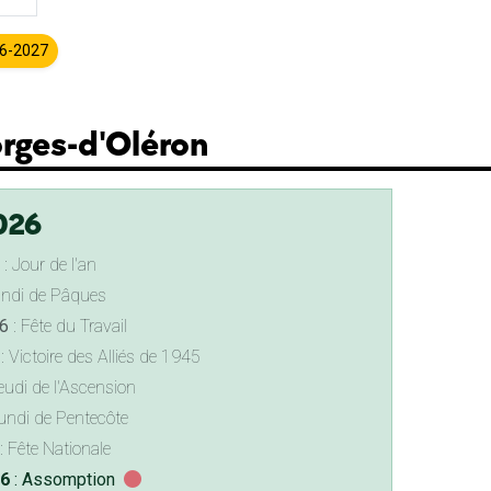
26-2027
orges-d'Oléron
026
: Jour de l'an
undi de Pâques
6
: Fête du Travail
: Victoire des Alliés de 1945
eudi de l'Ascension
undi de Pentecôte
: Fête Nationale
26
: Assomption