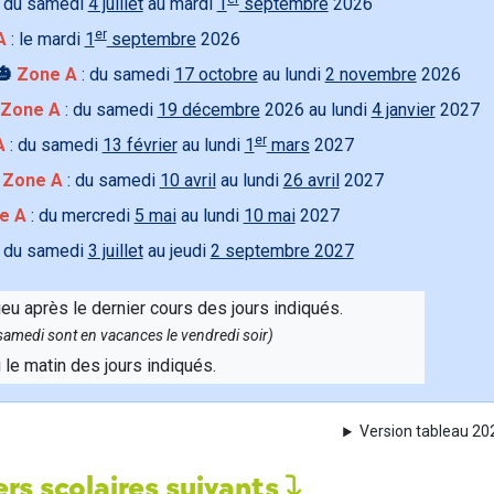
 du samedi
4 juillet
au mardi
1
septembre
2026
er
A
: le mardi
1
septembre
2026
🎃
Zone A
: du samedi
17 octobre
au lundi
2 novembre
2026
Zone A
: du samedi
19 décembre
2026 au lundi
4 janvier
2027
er
A
: du samedi
13 février
au lundi
1
mars
2027

Zone A
: du samedi
10 avril
au lundi
26 avril
2027
e A
: du mercredi
5 mai
au lundi
10 mai
2027
 du samedi
3 juillet
au jeudi
2 septembre 2027
ieu après le dernier cours des jours indiqués.
e samedi sont en vacances le vendredi soir)
u le matin des jours indiqués.
Version tableau 2
rs scolaires suivants