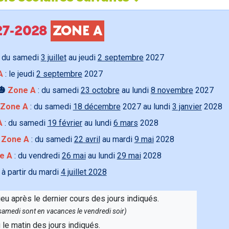
027-2028
ZONE A
 du samedi
3 juillet
au jeudi
2 septembre
2027
A
: le jeudi
2 septembre
2027
🎃
Zone A
: du samedi
23 octobre
au lundi
8 novembre
2027
Zone A
: du samedi
18 décembre
2027 au lundi
3 janvier
2028
A
: du samedi
19 février
au lundi
6 mars
2028

Zone A
: du samedi
22 avril
au mardi
9 mai
2028
e A
: du vendredi
26 mai
au lundi
29 mai
2028
 à partir du mardi
4 juillet 2028
ieu après le dernier cours des jours indiqués.
e samedi sont en vacances le vendredi soir)
u le matin des jours indiqués.