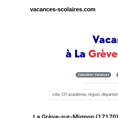
vacances-scolaires.com
Vaca
à La
Grève
Calendrier Vacances
La Grève-sur-Mignon (17170