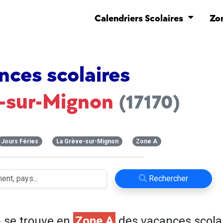
Calendriers Scolaires
Zo
nces scolaires
-sur-Mignon
(17170)
Jours Féries
La Grève-sur-Mignon
Zone A
Rechercher
)
se trouve en
Zone A
des vacances scola