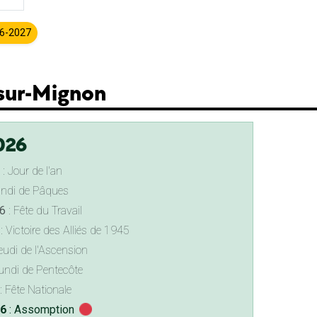
26-2027
-sur-Mignon
026
: Jour de l'an
undi de Pâques
6
: Fête du Travail
: Victoire des Alliés de 1945
eudi de l'Ascension
undi de Pentecôte
: Fête Nationale
26
: Assomption