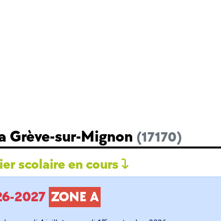
La Grève-sur-Mignon
(17170)
er scolaire en cours
026-2027
ZONE A
er