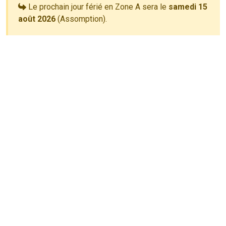
Le prochain jour férié en Zone A sera le
samedi 15
août 2026
(Assomption).