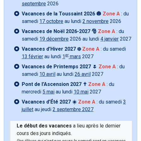
septembre
2026
Vacances de la Toussaint 2026 🎃
Zone A
: du
samedi
17 octobre
au lundi
2 novembre
2026
Vacances de Noël 2026-2027 🎅
Zone A
: du
samedi
19 décembre
2026 au lundi
4 janvier
2027
Vacances d’Hiver 2027 ❄️
Zone A
: du samedi
er
13 février
au lundi
1
mars
2027
Vacances de Printemps 2027 🌷
Zone A
: du
samedi
10 avril
au lundi
26 avril
2027
Pont de l’Ascension 2027 ✝️
Zone A
: du
mercredi
5 mai
au lundi
10 mai
2027
Vacances d’Été 2027 ☀️
Zone A
: du samedi
3
juillet
au jeudi
2 septembre 2027
Le début des vacances
a lieu après le dernier
cours des jours indiqués.