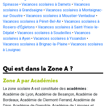
Spinasse
•
Vacances scolaires à Darnets
•
Vacances
scolaires à Grandsaigne
•
Vacances scolaires à Montaignac-
sur-Doustre
•
Vacances scolaires à Moustier-Ventadour
•
Vacances scolaires à Péret-Bel-Air
•
Vacances scolaires à
Rosiers-d'Égletons
•
Vacances scolaires à Saint-Yrieix-le-
Déjalat
•
Vacances scolaires à Soudeilles
•
Vacances
scolaires à Ayen
•
Vacances scolaires à Yssandon
•
Vacances scolaires à Brignac-la-Plaine
•
Vacances scolaires
à Louignac
Qui est dans la Zone A ?
Zone A par Académies
La zone scolaire A est constituée des
académies
:
Académie de Lyon, Académie de Besançon, Académie de
Bordeaux, Académie de Clermont-Ferrand, Académie de
Dijon, Académie de Grenoble, Académie de Limoges et