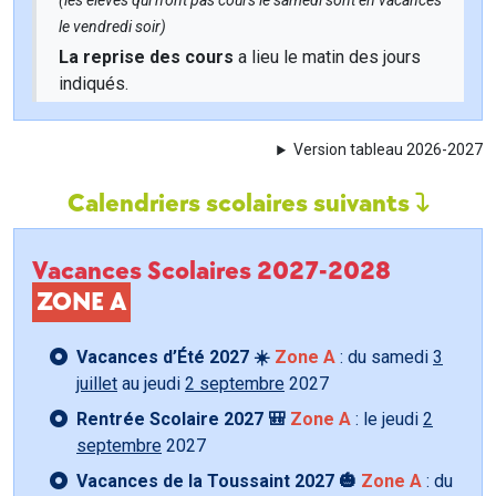
(les élèves qui n'ont pas cours le samedi sont en vacances
le vendredi soir)
La reprise des cours
a lieu le matin des jours
indiqués.
Version tableau 2026-2027
Calendriers scolaires suivants
Vacances Scolaires 2027-2028
ZONE A
Vacances d’Été 2027 ☀️
Zone A
: du samedi
3
juillet
au jeudi
2 septembre
2027
Rentrée Scolaire 2027 🎒
Zone A
: le jeudi
2
septembre
2027
Vacances de la Toussaint 2027 🎃
Zone A
: du