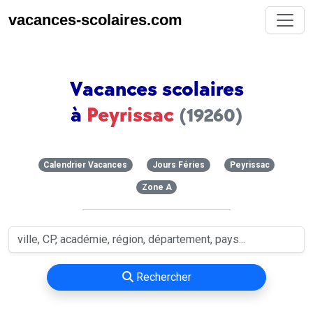
vacances-scolaires.com
Vacances scolaires
à
Peyrissac
(19260)
Calendrier Vacances
Jours Féries
Peyrissac
Zone A
Rechercher