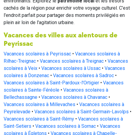
environnants. Explorez le
patrimoine local
et les trésors
cachés de la région pour enrichir votre voyage culturel. C'est
l'endroit parfait pour partager des moments privilégiés en
plein air loin de l'agitation urbaine.
Vacances des villes aux alentours de
Peyrissac
Vacances scolaires à Peyrissac
•
Vacances scolaires à
Rilhac-Treignac
•
Vacances scolaires à Treignac
•
Vacances
scolaires à Veix
•
Vacances scolaires à Ussac
•
Vacances
scolaires à Donzenac
•
Vacances scolaires à Sadroc
•
Vacances scolaires à Saint-Pardoux-l'Ortigier
•
Vacances
scolaires à Sainte-Féréole
•
Vacances scolaires à
Bellechassagne
•
Vacances scolaires à Chavanac
•
Vacances scolaires à Millevaches
•
Vacances scolaires à
Peyrelevade
•
Vacances scolaires à Saint-Germain-Lavolps
•
Vacances scolaires à Saint-Rémy
•
Vacances scolaires à
Saint-Setiers
•
Vacances scolaires à Sornac
•
Vacances
scolaires à Égletons
•
Vacances scolaires à Chapelle-