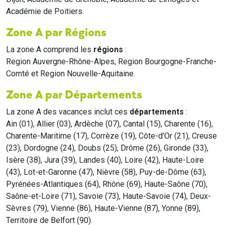
Académie de Poitiers.
Zone A par Régions
La zone A comprend les
régions
:
Region Auvergne-Rhône-Alpes, Region Bourgogne-Franche-
Comté et Region Nouvelle-Aquitaine.
Zone A par Départements
La zone A des vacances inclut ces
départements
:
Ain (01), Allier (03), Ardèche (07), Cantal (15), Charente (16),
Charente-Maritime (17), Corrèze (19), Côte-d’Or (21), Creuse
(23), Dordogne (24), Doubs (25), Drôme (26), Gironde (33),
Isère (38), Jura (39), Landes (40), Loire (42), Haute-Loire
(43), Lot-et-Garonne (47), Nièvre (58), Puy-de-Dôme (63),
Pyrénées-Atlantiques (64), Rhône (69), Haute-Saône (70),
Saône-et-Loire (71), Savoie (73), Haute-Savoie (74), Deux-
Sèvres (79), Vienne (86), Haute-Vienne (87), Yonne (89),
Territoire de Belfort (90).