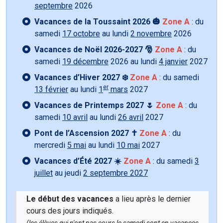
septembre
2026
Vacances de la Toussaint 2026 🎃
Zone A
: du
samedi
17 octobre
au lundi
2 novembre
2026
Vacances de Noël 2026-2027 🎅
Zone A
: du
samedi
19 décembre
2026 au lundi
4 janvier
2027
Vacances d’Hiver 2027 ❄️
Zone A
: du samedi
er
13 février
au lundi
1
mars
2027
Vacances de Printemps 2027 🌷
Zone A
: du
samedi
10 avril
au lundi
26 avril
2027
Pont de l’Ascension 2027 ✝️
Zone A
: du
mercredi
5 mai
au lundi
10 mai
2027
Vacances d’Été 2027 ☀️
Zone A
: du samedi
3
juillet
au jeudi
2 septembre 2027
Le début des vacances
a lieu après le dernier
cours des jours indiqués.