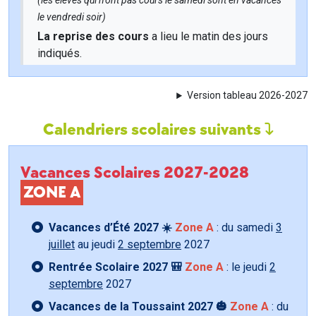
(les élèves qui n'ont pas cours le samedi sont en vacances
le vendredi soir)
La reprise des cours
a lieu le matin des jours
indiqués.
Version tableau 2026-2027
Calendriers scolaires suivants
Vacances Scolaires 2027-2028
ZONE A
Vacances d’Été 2027 ☀️
Zone A
: du samedi
3
juillet
au jeudi
2 septembre
2027
Rentrée Scolaire 2027 🎒
Zone A
: le jeudi
2
septembre
2027
Vacances de la Toussaint 2027 🎃
Zone A
: du