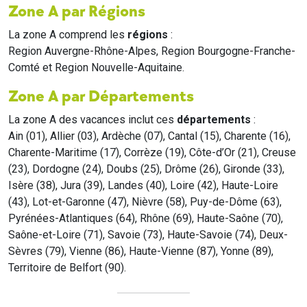
Zone A par Régions
La zone A comprend les
régions
:
Region Auvergne-Rhône-Alpes, Region Bourgogne-Franche-
Comté et Region Nouvelle-Aquitaine.
Zone A par Départements
La zone A des vacances inclut ces
départements
:
Ain (01), Allier (03), Ardèche (07), Cantal (15), Charente (16),
Charente-Maritime (17), Corrèze (19), Côte-d’Or (21), Creuse
(23), Dordogne (24), Doubs (25), Drôme (26), Gironde (33),
Isère (38), Jura (39), Landes (40), Loire (42), Haute-Loire
(43), Lot-et-Garonne (47), Nièvre (58), Puy-de-Dôme (63),
Pyrénées-Atlantiques (64), Rhône (69), Haute-Saône (70),
Saône-et-Loire (71), Savoie (73), Haute-Savoie (74), Deux-
Sèvres (79), Vienne (86), Haute-Vienne (87), Yonne (89),
Territoire de Belfort (90).