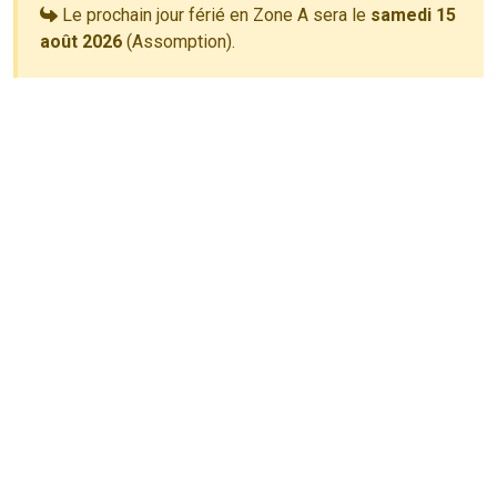
Le prochain jour férié en Zone A sera le
samedi 15
août 2026
(Assomption).