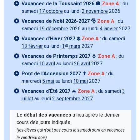
Vacances de la Toussaint 2026 🎃
Zone A
: du
samedi
17 octobre
au lundi
2 novembre
2026
Vacances de Noël 2026-2027 🎅
Zone A
: du
samedi
19 décembre
2026 au lundi
4 janvier
2027
Vacances d’Hiver 2027 ❄️
Zone A
: du samedi
er
13 février
au lundi
1
mars
2027
Vacances de Printemps 2027 🌷
Zone A
: du
samedi
10 avril
au lundi
26 avril
2027
Pont de l’Ascension 2027 ✝️
Zone A
: du
mercredi
5 mai
au lundi
10 mai
2027
Vacances d’Été 2027 ☀️
Zone A
: du samedi
3
juillet
au jeudi
2 septembre 2027
Le début des vacances
a lieu après le dernier
cours des jours indiqués.
(les élèves qui n'ont pas cours le samedi sont en vacances
le vendredi soir)