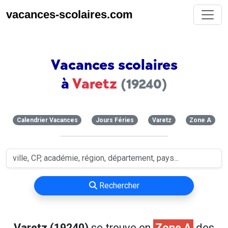
vacances-scolaires.com
Vacances scolaires
à
Varetz
(19240)
Calendrier Vacances
Jours Féries
Varetz
Zone A
Rechercher
Varetz (19240)
se trouve en
Zone A
des