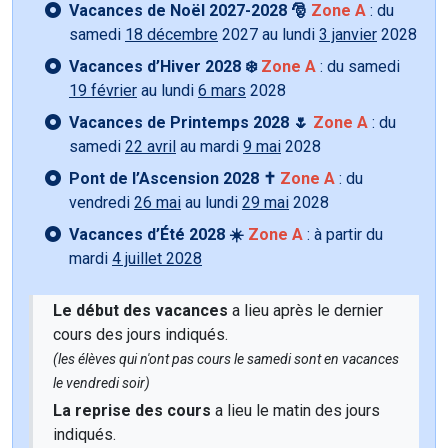
Vacances de Noël 2027-2028 🎅
Zone A
: du
samedi
18 décembre
2027 au lundi
3 janvier
2028
Vacances d’Hiver 2028 ❄️
Zone A
: du samedi
19 février
au lundi
6 mars
2028
Vacances de Printemps 2028 🌷
Zone A
: du
samedi
22 avril
au mardi
9 mai
2028
Pont de l’Ascension 2028 ✝️
Zone A
: du
vendredi
26 mai
au lundi
29 mai
2028
Vacances d’Été 2028 ☀️
Zone A
: à partir du
mardi
4 juillet 2028
Le début des vacances
a lieu après le dernier
cours des jours indiqués.
(les élèves qui n'ont pas cours le samedi sont en vacances
le vendredi soir)
La reprise des cours
a lieu le matin des jours
indiqués.