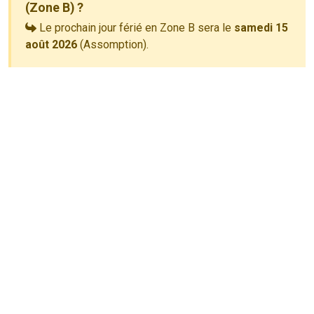
(Zone B) ?
Le prochain jour férié en Zone B sera le
samedi 15
août 2026
(Assomption).