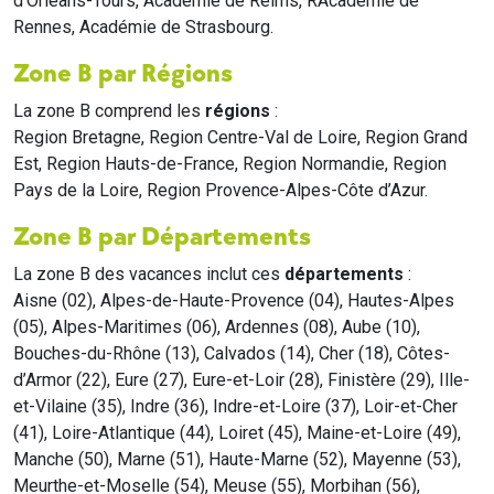
d'Orléans-Tours, Académie de Reims, RAcadémie de
Rennes, Académie de Strasbourg.
Zone B par Régions
La zone B comprend les
régions
:
Region Bretagne, Region Centre-Val de Loire, Region Grand
Est, Region Hauts-de-France, Region Normandie, Region
Pays de la Loire, Region Provence-Alpes-Côte d’Azur.
Zone B par Départements
La zone B des vacances inclut ces
départements
:
Aisne (02), Alpes-de-Haute-Provence (04), Hautes-Alpes
(05), Alpes-Maritimes (06), Ardennes (08), Aube (10),
Bouches-du-Rhône (13), Calvados (14), Cher (18), Côtes-
d’Armor (22), Eure (27), Eure-et-Loir (28), Finistère (29), Ille-
et-Vilaine (35), Indre (36), Indre-et-Loire (37), Loir-et-Cher
(41), Loire-Atlantique (44), Loiret (45), Maine-et-Loire (49),
Manche (50), Marne (51), Haute-Marne (52), Mayenne (53),
Meurthe-et-Moselle (54), Meuse (55), Morbihan (56),