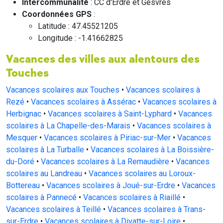
Intercommunalité
: CC d'Erdre et Gesvres
Coordonnées GPS
:
Latitude : 47.45521205
Longitude : -1.41662825
Vacances des villes aux alentours des
Touches
Vacances scolaires aux Touches
•
Vacances scolaires à
Rezé
•
Vacances scolaires à Assérac
•
Vacances scolaires à
Herbignac
•
Vacances scolaires à Saint-Lyphard
•
Vacances
scolaires à La Chapelle-des-Marais
•
Vacances scolaires à
Mesquer
•
Vacances scolaires à Piriac-sur-Mer
•
Vacances
scolaires à La Turballe
•
Vacances scolaires à La Boissière-
du-Doré
•
Vacances scolaires à La Remaudière
•
Vacances
scolaires au Landreau
•
Vacances scolaires au Loroux-
Bottereau
•
Vacances scolaires à Joué-sur-Erdre
•
Vacances
scolaires à Pannecé
•
Vacances scolaires à Riaillé
•
Vacances scolaires à Teillé
•
Vacances scolaires à Trans-
sur-Erdre
•
Vacances scolaires à Divatte-sur-Loire
•