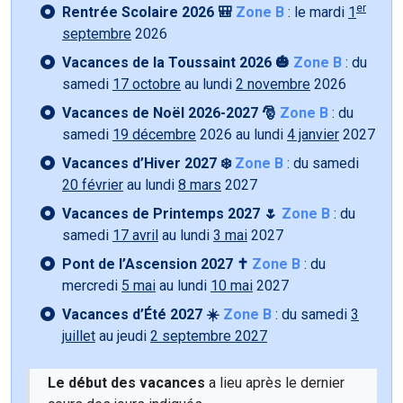
er
Rentrée Scolaire 2026 🎒
Zone B
: le mardi
1
septembre
2026
Vacances de la Toussaint 2026 🎃
Zone B
: du
samedi
17 octobre
au lundi
2 novembre
2026
Vacances de Noël 2026-2027 🎅
Zone B
: du
samedi
19 décembre
2026 au lundi
4 janvier
2027
Vacances d’Hiver 2027 ❄️
Zone B
: du samedi
20 février
au lundi
8 mars
2027
Vacances de Printemps 2027 🌷
Zone B
: du
samedi
17 avril
au lundi
3 mai
2027
Pont de l’Ascension 2027 ✝️
Zone B
: du
mercredi
5 mai
au lundi
10 mai
2027
Vacances d’Été 2027 ☀️
Zone B
: du samedi
3
juillet
au jeudi
2 septembre 2027
Le début des vacances
a lieu après le dernier