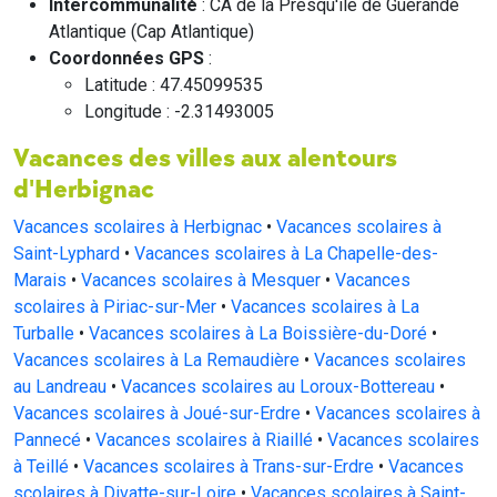
Intercommunalité
: CA de la Presqu'île de Guérande
Atlantique (Cap Atlantique)
Coordonnées GPS
:
Latitude : 47.45099535
Longitude : -2.31493005
Vacances des villes aux alentours
d'Herbignac
Vacances scolaires à Herbignac
•
Vacances scolaires à
Saint-Lyphard
•
Vacances scolaires à La Chapelle-des-
Marais
•
Vacances scolaires à Mesquer
•
Vacances
scolaires à Piriac-sur-Mer
•
Vacances scolaires à La
Turballe
•
Vacances scolaires à La Boissière-du-Doré
•
Vacances scolaires à La Remaudière
•
Vacances scolaires
au Landreau
•
Vacances scolaires au Loroux-Bottereau
•
Vacances scolaires à Joué-sur-Erdre
•
Vacances scolaires à
Pannecé
•
Vacances scolaires à Riaillé
•
Vacances scolaires
à Teillé
•
Vacances scolaires à Trans-sur-Erdre
•
Vacances
scolaires à Divatte-sur-Loire
•
Vacances scolaires à Saint-