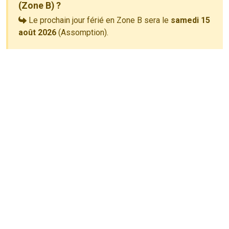
(Zone B) ?
Le prochain jour férié en Zone B sera le
samedi 15
août 2026
(Assomption).