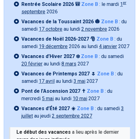
er
Rentrée Scolaire 2026 🎒
Zone B
: le mardi
1
septembre
2026
Vacances de la Toussaint 2026 🎃
Zone B
: du
samedi
17 octobre
au lundi
2 novembre
2026
Vacances de Noël 2026-2027 🎅
Zone B
: du
samedi
19 décembre
2026 au lundi
4 janvier
2027
Vacances d’Hiver 2027 ❄️
Zone B
: du samedi
20 février
au lundi
8 mars
2027
Vacances de Printemps 2027 🌷
Zone B
: du
samedi
17 avril
au lundi
3 mai
2027
Pont de l’Ascension 2027 ✝️
Zone B
: du
mercredi
5 mai
au lundi
10 mai
2027
Vacances d’Été 2027 ☀️
Zone B
: du samedi
3
juillet
au jeudi
2 septembre 2027
Le début des vacances
a lieu après le dernier