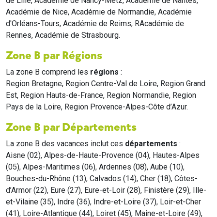
de Lille, Académie de Nancy-Metz, Académie de Nantes,
Académie de Nice, Académie de Normandie, Académie
d'Orléans-Tours, Académie de Reims, RAcadémie de
Rennes, Académie de Strasbourg.
Zone B par Régions
La zone B comprend les
régions
:
Region Bretagne, Region Centre-Val de Loire, Region Grand
Est, Region Hauts-de-France, Region Normandie, Region
Pays de la Loire, Region Provence-Alpes-Côte d’Azur.
Zone B par Départements
La zone B des vacances inclut ces
départements
:
Aisne (02), Alpes-de-Haute-Provence (04), Hautes-Alpes
(05), Alpes-Maritimes (06), Ardennes (08), Aube (10),
Bouches-du-Rhône (13), Calvados (14), Cher (18), Côtes-
d’Armor (22), Eure (27), Eure-et-Loir (28), Finistère (29), Ille-
et-Vilaine (35), Indre (36), Indre-et-Loire (37), Loir-et-Cher
(41), Loire-Atlantique (44), Loiret (45), Maine-et-Loire (49),