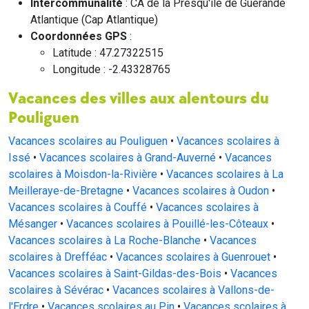
Intercommunalité
: CA de la Presqu'île de Guérande
Atlantique (Cap Atlantique)
Coordonnées GPS
:
Latitude : 47.27322515
Longitude : -2.43328765
Vacances des villes aux alentours du
Pouliguen
Vacances scolaires au Pouliguen
•
Vacances scolaires à
Issé
•
Vacances scolaires à Grand-Auverné
•
Vacances
scolaires à Moisdon-la-Rivière
•
Vacances scolaires à La
Meilleraye-de-Bretagne
•
Vacances scolaires à Oudon
•
Vacances scolaires à Couffé
•
Vacances scolaires à
Mésanger
•
Vacances scolaires à Pouillé-les-Côteaux
•
Vacances scolaires à La Roche-Blanche
•
Vacances
scolaires à Drefféac
•
Vacances scolaires à Guenrouet
•
Vacances scolaires à Saint-Gildas-des-Bois
•
Vacances
scolaires à Sévérac
•
Vacances scolaires à Vallons-de-
l'Erdre
•
Vacances scolaires au Pin
•
Vacances scolaires à