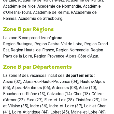
de Lille, Académie de Nancy-Metz, Académie de Nantes,
Académie de Nice, Académie de Normandie, Académie
d'Orléans-Tours, Académie de Reims, RAcadémie de
Rennes, Académie de Strasbourg.
Zone B par Régions
La zone B comprend les
régions
:
Region Bretagne, Region Centre-Val de Loire, Region Grand
Est, Region Hauts-de-France, Region Normandie, Region
Pays de la Loire, Region Provence-Alpes-Côte d’Azur.
Zone B par Départements
La zone B des vacances inclut ces
départements
:
Aisne (02), Alpes-de-Haute-Provence (04), Hautes-Alpes
(05), Alpes-Maritimes (06), Ardennes (08), Aube (10),
Bouches-du-Rhône (13), Calvados (14), Cher (18), Côtes-
d’Armor (22), Eure (27), Eure-et-Loir (28), Finistère (29), Ille-
et-Vilaine (35), Indre (36), Indre-et-Loire (37), Loir-et-Cher
(41), Loire-Atlantique (44), Loiret (45), Maine-et-Loire (49),