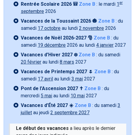
er
Rentrée Scolaire 2026 🎒
Zone B
: le mardi
1
septembre
2026
Vacances de la Toussaint 2026 🎃
Zone B
: du
samedi
17 octobre
au lundi
2 novembre
2026
Vacances de Noël 2026-2027 🎅
Zone B
: du
samedi
19 décembre
2026 au lundi
4 janvier
2027
Vacances d’Hiver 2027 ❄️
Zone B
: du samedi
20 février
au lundi
8 mars
2027
Vacances de Printemps 2027 🌷
Zone B
: du
samedi
17 avril
au lundi
3 mai
2027
Pont de l’Ascension 2027 ✝️
Zone B
: du
mercredi
5 mai
au lundi
10 mai
2027
Vacances d’Été 2027 ☀️
Zone B
: du samedi
3
juillet
au jeudi
2 septembre 2027
Le début des vacances
a lieu après le dernier