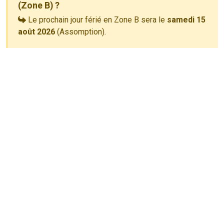
(Zone B) ?
Le prochain jour férié en Zone B sera le
samedi 15
août 2026
(Assomption).