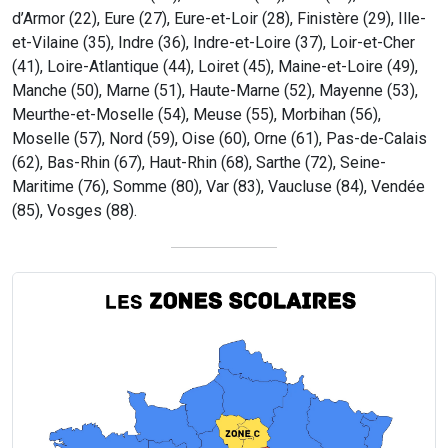
d’Armor (22), Eure (27), Eure-et-Loir (28), Finistère (29), Ille-
et-Vilaine (35), Indre (36), Indre-et-Loire (37), Loir-et-Cher
(41), Loire-Atlantique (44), Loiret (45), Maine-et-Loire (49),
Manche (50), Marne (51), Haute-Marne (52), Mayenne (53),
Meurthe-et-Moselle (54), Meuse (55), Morbihan (56),
Moselle (57), Nord (59), Oise (60), Orne (61), Pas-de-Calais
(62), Bas-Rhin (67), Haut-Rhin (68), Sarthe (72), Seine-
Maritime (76), Somme (80), Var (83), Vaucluse (84), Vendée
(85), Vosges (88).