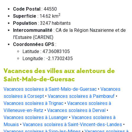
Code Postal
: 44550
2
Superficie
: 14.62 km
Population
: 3247 habitants
Intercommunalité
: CA de la Région Nazairienne et de
l'Estuaire (CARENE)
Coordonnées GPS
:
Latitude : 47.36083105
Longitude : -2.17302435
Vacances des villes aux alentours de
Saint-Malo-de-Guersac
Vacances scolaires à Saint-Malo-de-Guersac
•
Vacances
scolaires à Corsept
•
Vacances scolaires à Paimbœuf
•
Vacances scolaires à Trignac
•
Vacances scolaires à
Villeneuve-en-Retz
•
Vacances scolaires à Derval
•
Vacances scolaires à Lusanger
•
Vacances scolaires à
Mouais
•
Vacances scolaires à Saint-Vincent-des-Landes
•
Vacances scolaires à Sion-les-Mines
•
Vacances scolaires à