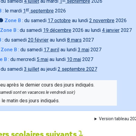
 du samedi
4 juillet
au mardi
1
septembre
2026
er
B
: le mardi
1
septembre
2026
🎃
Zone B
: du samedi
17 octobre
au lundi
2 novembre
2026
Zone B
: du samedi
19 décembre
2026 au lundi
4 janvier
2027
B
: du samedi
20 février
au lundi
8 mars
2027

Zone B
: du samedi
17 avril
au lundi
3 mai
2027
e B
: du mercredi
5 mai
au lundi
10 mai
2027
 du samedi
3 juillet
au jeudi
2 septembre 2027
ieu après le dernier cours des jours indiqués.
e samedi sont en vacances le vendredi soir)
u le matin des jours indiqués.
Version tableau 2
rs scolaires suivants