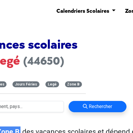
Calendriers Scolaires
Zo
nces scolaires
Legé
(44650)
ces
Jours Féries
Legé
Zone B
Rechercher
Zone B
des vacances scolaires et dépend 