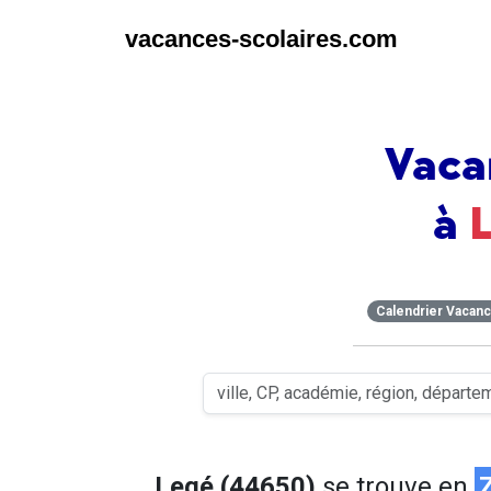
vacances-scolaires.com
Vaca
à
Calendrier Vacan
Legé (44650)
se trouve en