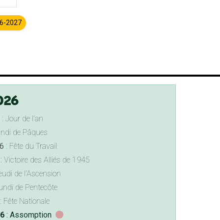
26-2027
026
: Jour de l'an
undi de Pâques
6
: Fête du Travail
: Victoire des Alliés de 1945
eudi de l'Ascension
undi de Pentecôte
: Fête Nationale
26
: Assomption