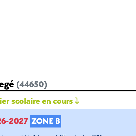
Legé
(44650)
er scolaire en cours
026-2027
ZONE B
er