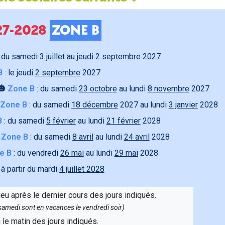
027-2028
ZONE B
 du samedi
3 juillet
au jeudi
2 septembre
2027
B
: le jeudi
2 septembre
2027
🎃
Zone B
: du samedi
23 octobre
au lundi
8 novembre
2027
Zone B
: du samedi
18 décembre
2027 au lundi
3 janvier
2028
B
: du samedi
5 février
au lundi
21 février
2028

Zone B
: du samedi
8 avril
au lundi
24 avril
2028
e B
: du vendredi
26 mai
au lundi
29 mai
2028
 à partir du mardi
4 juillet 2028
ieu après le dernier cours des jours indiqués.
e samedi sont en vacances le vendredi soir)
u le matin des jours indiqués.