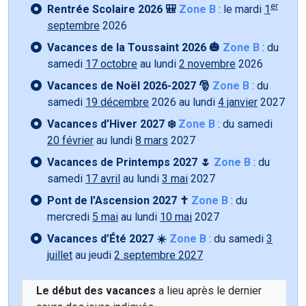
er
Rentrée Scolaire 2026 🎒
Zone B
: le mardi
1
septembre
2026
Vacances de la Toussaint 2026 🎃
Zone B
: du
samedi
17 octobre
au lundi
2 novembre
2026
Vacances de Noël 2026-2027 🎅
Zone B
: du
samedi
19 décembre
2026 au lundi
4 janvier
2027
Vacances d’Hiver 2027 ❄️
Zone B
: du samedi
20 février
au lundi
8 mars
2027
Vacances de Printemps 2027 🌷
Zone B
: du
samedi
17 avril
au lundi
3 mai
2027
Pont de l’Ascension 2027 ✝️
Zone B
: du
mercredi
5 mai
au lundi
10 mai
2027
Vacances d’Été 2027 ☀️
Zone B
: du samedi
3
juillet
au jeudi
2 septembre 2027
Le début des vacances
a lieu après le dernier