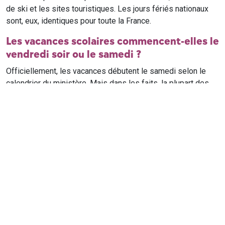
de ski et les sites touristiques. Les jours fériés nationaux
sont, eux, identiques pour toute la France.
Les vacances scolaires commencent-elles le
vendredi soir ou le samedi ?
Officiellement, les vacances débutent le samedi selon le
calendrier du ministère. Mais dans les faits, la plupart des
élèves qui n'ont pas cours le samedi sont en vacances dès
le vendredi soir après leur dernier cours. Il est conseillé de
vérifier avec l'établissement scolaire si des cours ont lieu le
samedi matin.
Où trouver le calendrier scolaire officiel ?
Le calendrier scolaire officiel est publié sur le site du
ministère de l'Education nationale
. Les dates présentées sur
ce site reprennent les données officielles pour les années
scolaires en cours et à venir, pour chaque zone et chaque
ville de France.