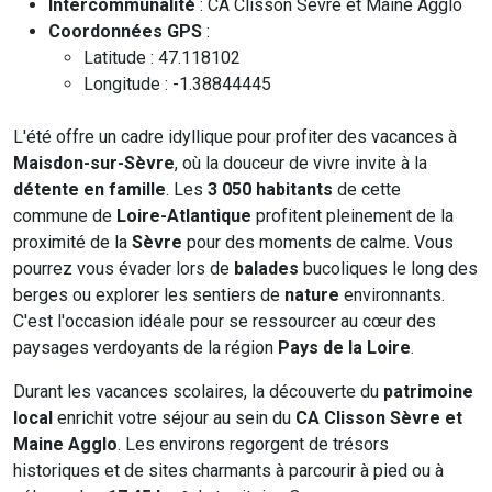
Intercommunalité
: CA Clisson Sèvre et Maine Agglo
Coordonnées GPS
:
Latitude : 47.118102
Longitude : -1.38844445
L'été offre un cadre idyllique pour profiter des vacances à
Maisdon-sur-Sèvre
, où la douceur de vivre invite à la
détente en famille
. Les
3 050 habitants
de cette
commune de
Loire-Atlantique
profitent pleinement de la
proximité de la
Sèvre
pour des moments de calme. Vous
pourrez vous évader lors de
balades
bucoliques le long des
berges ou explorer les sentiers de
nature
environnants.
C'est l'occasion idéale pour se ressourcer au cœur des
paysages verdoyants de la région
Pays de la Loire
.
Durant les vacances scolaires, la découverte du
patrimoine
local
enrichit votre séjour au sein du
CA Clisson Sèvre et
Maine Agglo
. Les environs regorgent de trésors
historiques et de sites charmants à parcourir à pied ou à