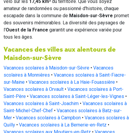
vélo sur les
17,45 km²
du territoire. Que vous soyez
amateur de randonnées ou passionné d'histoire, chaque
escapade dans la commune de
Maisdon-sur-Sèvre
promet
des souvenirs mémorables. La diversité des paysages de
l'
Ouest de la France
garantit une expérience variée pour
tous les âges.
Vacances des villes aux alentours de
Maisdon-sur-Sèvre
Vacances scolaires à Maisdon-sur-Sèvre
•
Vacances
scolaires à Monnières
•
Vacances scolaires à Saint-Fiacre-
sur-Maine
•
Vacances scolaires à La Haie-Fouassière
•
Vacances scolaires à Orvault
•
Vacances scolaires à Port-
Saint-Père
•
Vacances scolaires à Saint-Léger-les-Vignes
•
Vacances scolaires à Saint-Joachim
•
Vacances scolaires à
Saint-Michel-Chef-Chef
•
Vacances scolaires à Batz-sur-
Mer
•
Vacances scolaires à Campbon
•
Vacances scolaires à
Quilly
•
Vacances scolaires à La Bernerie-en-Retz
•
Vacances scolaires aux Moutiers-en-Retz
•
Vacances