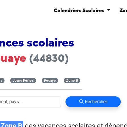
Calendriers Scolaires
Zo
nces scolaires
ouaye
(44830)
es
Jours Féries
Bouaye
Zone B
Rechercher
Zone B
des vacances scolaires et dépen