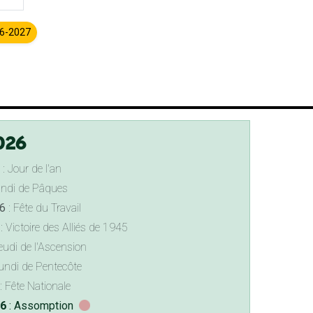
26-2027
026
: Jour de l'an
undi de Pâques
6
: Fête du Travail
: Victoire des Alliés de 1945
eudi de l'Ascension
undi de Pentecôte
: Fête Nationale
26
: Assomption