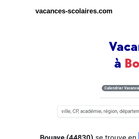
vacances-scolaires.com
Vaca
à
B
Calendrier Vacanc
Bouaye (44830)
se trouve en