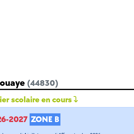
Bouaye
(44830)
er scolaire en cours
026-2027
ZONE B
er