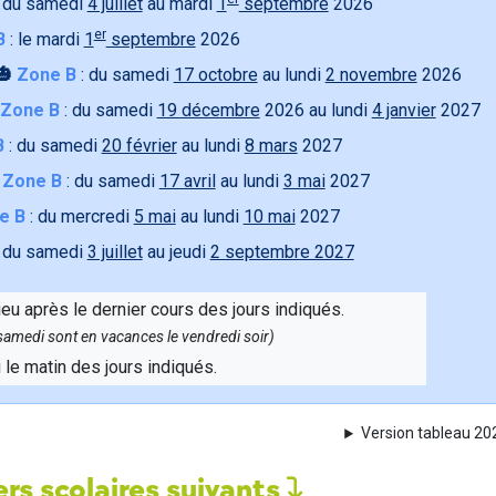
 du samedi
4 juillet
au mardi
1
septembre
2026
er
B
: le mardi
1
septembre
2026
🎃
Zone B
: du samedi
17 octobre
au lundi
2 novembre
2026
Zone B
: du samedi
19 décembre
2026 au lundi
4 janvier
2027
B
: du samedi
20 février
au lundi
8 mars
2027

Zone B
: du samedi
17 avril
au lundi
3 mai
2027
e B
: du mercredi
5 mai
au lundi
10 mai
2027
 du samedi
3 juillet
au jeudi
2 septembre 2027
ieu après le dernier cours des jours indiqués.
e samedi sont en vacances le vendredi soir)
u le matin des jours indiqués.
Version tableau 2
rs scolaires suivants