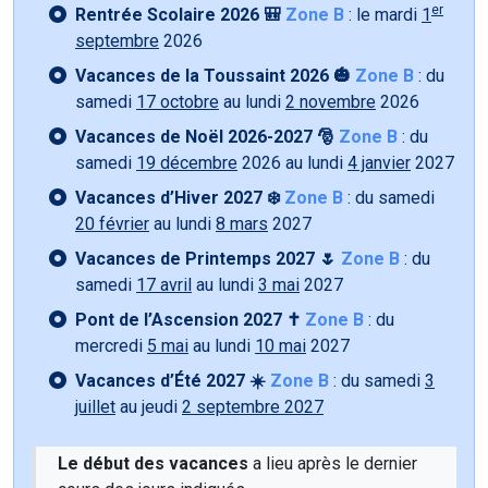
er
Rentrée Scolaire 2026 🎒
Zone B
: le mardi
1
septembre
2026
Vacances de la Toussaint 2026 🎃
Zone B
: du
samedi
17 octobre
au lundi
2 novembre
2026
Vacances de Noël 2026-2027 🎅
Zone B
: du
samedi
19 décembre
2026 au lundi
4 janvier
2027
Vacances d’Hiver 2027 ❄️
Zone B
: du samedi
20 février
au lundi
8 mars
2027
Vacances de Printemps 2027 🌷
Zone B
: du
samedi
17 avril
au lundi
3 mai
2027
Pont de l’Ascension 2027 ✝️
Zone B
: du
mercredi
5 mai
au lundi
10 mai
2027
Vacances d’Été 2027 ☀️
Zone B
: du samedi
3
juillet
au jeudi
2 septembre 2027
Le début des vacances
a lieu après le dernier