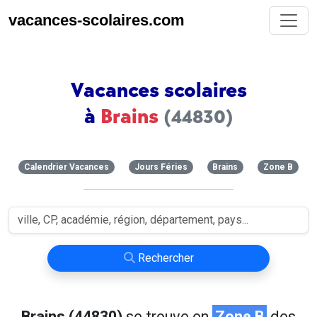
vacances-scolaires.com
Vacances scolaires
à
Brains
(44830)
Calendrier Vacances
Jours Féries
Brains
Zone B
Rechercher
Brains (44830)
se trouve en
Zone B
des