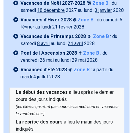
Vacances de Noël 2027-2028 🎅
Zone B
: du
samedi
18 décembre
2027 au lundi
3 janvier
2028
Vacances d’Hiver 2028 ❄️
Zone B
: du samedi
5
février
au lundi
21 février
2028
Vacances de Printemps 2028 🌷
Zone B
: du
samedi
8 avril
au lundi
24 avril
2028
Pont de l’Ascension 2028 ✝️
Zone B
: du
vendredi
26 mai
au lundi
29 mai
2028
Vacances d’Été 2028 ☀️
Zone B
: à partir du
mardi
4 juillet 2028
Le début des vacances
a lieu après le dernier
cours des jours indiqués.
(les élèves qui n'ont pas cours le samedi sont en vacances
le vendredi soir)
La reprise des cours
a lieu le matin des jours
indiqués.