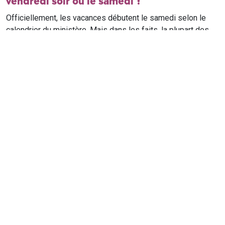
vendredi soir ou le samedi ?
Officiellement, les vacances débutent le samedi selon le
calendrier du ministère. Mais dans les faits, la plupart des
élèves qui n'ont pas cours le samedi sont en vacances dès
le vendredi soir après leur dernier cours. Il est conseillé de
vérifier avec l'établissement scolaire si des cours ont lieu le
samedi matin.
Où trouver le calendrier scolaire officiel ?
Le calendrier scolaire officiel est publié sur le site du
ministère de l'Education nationale
. Les dates présentées sur
ce site reprennent les données officielles pour les années
scolaires en cours et à venir, pour chaque zone et chaque
ville de France.