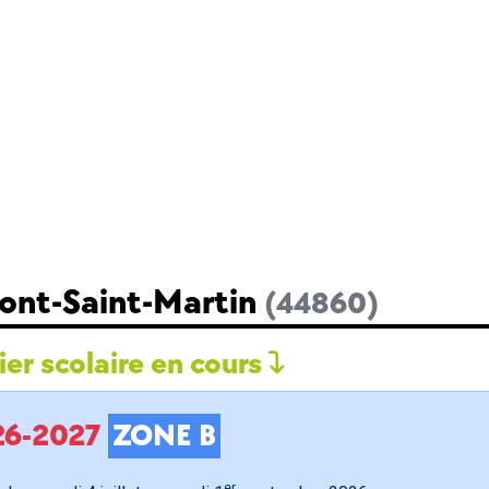
Pont-Saint-Martin
(44860)
er scolaire en cours
026-2027
ZONE B
er