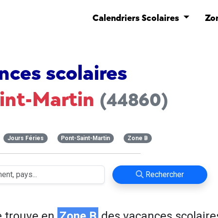
Calendriers Scolaires
Zo
nces scolaires
int-Martin
(44860)
Jours Féries
Pont-Saint-Martin
Zone B
Rechercher
 trouve en
Zone B
des vacances scolaire