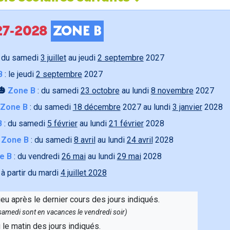
027-2028
ZONE B
 du samedi
3 juillet
au jeudi
2 septembre
2027
B
: le jeudi
2 septembre
2027
🎃
Zone B
: du samedi
23 octobre
au lundi
8 novembre
2027
Zone B
: du samedi
18 décembre
2027 au lundi
3 janvier
2028
B
: du samedi
5 février
au lundi
21 février
2028

Zone B
: du samedi
8 avril
au lundi
24 avril
2028
e B
: du vendredi
26 mai
au lundi
29 mai
2028
 à partir du mardi
4 juillet 2028
ieu après le dernier cours des jours indiqués.
e samedi sont en vacances le vendredi soir)
u le matin des jours indiqués.