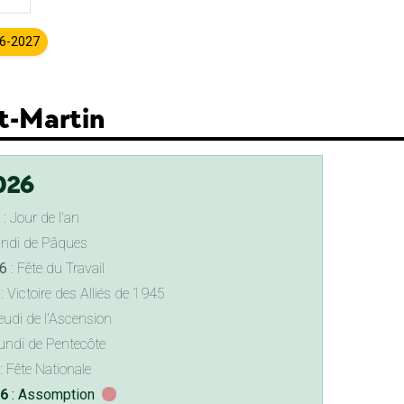
26-2027
nt-Martin
026
: Jour de l'an
undi de Pâques
6
: Fête du Travail
: Victoire des Alliés de 1945
eudi de l'Ascension
undi de Pentecôte
: Fête Nationale
26
: Assomption