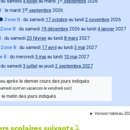
 du samedi
4 juillet
au mardi
1
septembre
2026
er
B
: le mardi
1
septembre
2026
🎃
Zone B
: du samedi
17 octobre
au lundi
2 novembre
2026
Zone B
: du samedi
19 décembre
2026 au lundi
4 janvier
2027
B
: du samedi
20 février
au lundi
8 mars
2027

Zone B
: du samedi
17 avril
au lundi
3 mai
2027
e B
: du mercredi
5 mai
au lundi
10 mai
2027
 du samedi
3 juillet
au jeudi
2 septembre 2027
ieu après le dernier cours des jours indiqués.
e samedi sont en vacances le vendredi soir)
u le matin des jours indiqués.
Version tableau 2
rs scolaires suivants