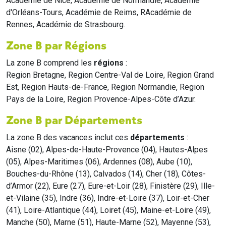
Académie de Nice, Académie de Normandie, Académie
d'Orléans-Tours, Académie de Reims, RAcadémie de
Rennes, Académie de Strasbourg.
Zone B par Régions
La zone B comprend les
régions
:
Region Bretagne, Region Centre-Val de Loire, Region Grand
Est, Region Hauts-de-France, Region Normandie, Region
Pays de la Loire, Region Provence-Alpes-Côte d’Azur.
Zone B par Départements
La zone B des vacances inclut ces
départements
:
Aisne (02), Alpes-de-Haute-Provence (04), Hautes-Alpes
(05), Alpes-Maritimes (06), Ardennes (08), Aube (10),
Bouches-du-Rhône (13), Calvados (14), Cher (18), Côtes-
d’Armor (22), Eure (27), Eure-et-Loir (28), Finistère (29), Ille-
et-Vilaine (35), Indre (36), Indre-et-Loire (37), Loir-et-Cher
(41), Loire-Atlantique (44), Loiret (45), Maine-et-Loire (49),
Manche (50), Marne (51), Haute-Marne (52), Mayenne (53),