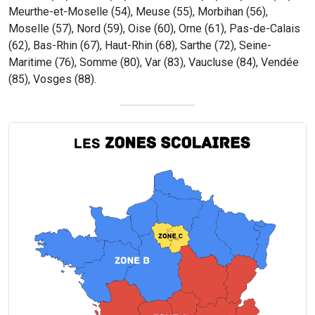
Meurthe-et-Moselle (54), Meuse (55), Morbihan (56),
Moselle (57), Nord (59), Oise (60), Orne (61), Pas-de-Calais
(62), Bas-Rhin (67), Haut-Rhin (68), Sarthe (72), Seine-
Maritime (76), Somme (80), Var (83), Vaucluse (84), Vendée
(85), Vosges (88).