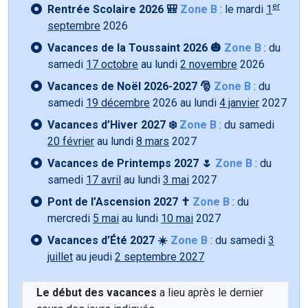
er
Rentrée Scolaire 2026 🎒
Zone B
: le mardi
1
septembre
2026
Vacances de la Toussaint 2026 🎃
Zone B
: du
samedi
17 octobre
au lundi
2 novembre
2026
Vacances de Noël 2026-2027 🎅
Zone B
: du
samedi
19 décembre
2026 au lundi
4 janvier
2027
Vacances d’Hiver 2027 ❄️
Zone B
: du samedi
20 février
au lundi
8 mars
2027
Vacances de Printemps 2027 🌷
Zone B
: du
samedi
17 avril
au lundi
3 mai
2027
Pont de l’Ascension 2027 ✝️
Zone B
: du
mercredi
5 mai
au lundi
10 mai
2027
Vacances d’Été 2027 ☀️
Zone B
: du samedi
3
juillet
au jeudi
2 septembre 2027
Le début des vacances
a lieu après le dernier