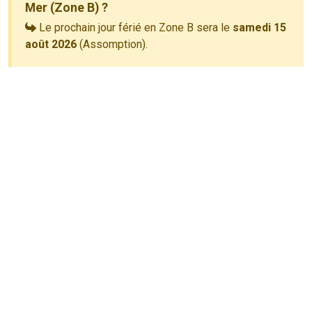
Mer (Zone B) ?
Le prochain jour férié en Zone B sera le
samedi 15
août 2026
(Assomption).