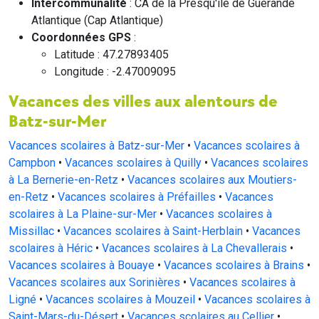
Intercommunalité
: CA de la Presqu'île de Guérande
Atlantique (Cap Atlantique)
Coordonnées GPS
:
Latitude : 47.27893405
Longitude : -2.47009095
Vacances des villes aux alentours de
Batz-sur-Mer
Vacances scolaires à Batz-sur-Mer
•
Vacances scolaires à
Campbon
•
Vacances scolaires à Quilly
•
Vacances scolaires
à La Bernerie-en-Retz
•
Vacances scolaires aux Moutiers-
en-Retz
•
Vacances scolaires à Préfailles
•
Vacances
scolaires à La Plaine-sur-Mer
•
Vacances scolaires à
Missillac
•
Vacances scolaires à Saint-Herblain
•
Vacances
scolaires à Héric
•
Vacances scolaires à La Chevallerais
•
Vacances scolaires à Bouaye
•
Vacances scolaires à Brains
•
Vacances scolaires aux Sorinières
•
Vacances scolaires à
Ligné
•
Vacances scolaires à Mouzeil
•
Vacances scolaires à
Saint-Mars-du-Désert
•
Vacances scolaires au Cellier
•