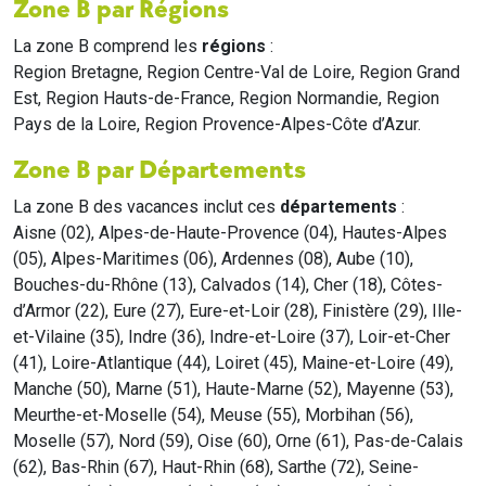
Zone B par Régions
La zone B comprend les
régions
:
Region Bretagne, Region Centre-Val de Loire, Region Grand
Est, Region Hauts-de-France, Region Normandie, Region
Pays de la Loire, Region Provence-Alpes-Côte d’Azur.
Zone B par Départements
La zone B des vacances inclut ces
départements
:
Aisne (02), Alpes-de-Haute-Provence (04), Hautes-Alpes
(05), Alpes-Maritimes (06), Ardennes (08), Aube (10),
Bouches-du-Rhône (13), Calvados (14), Cher (18), Côtes-
d’Armor (22), Eure (27), Eure-et-Loir (28), Finistère (29), Ille-
et-Vilaine (35), Indre (36), Indre-et-Loire (37), Loir-et-Cher
(41), Loire-Atlantique (44), Loiret (45), Maine-et-Loire (49),
Manche (50), Marne (51), Haute-Marne (52), Mayenne (53),
Meurthe-et-Moselle (54), Meuse (55), Morbihan (56),
Moselle (57), Nord (59), Oise (60), Orne (61), Pas-de-Calais
(62), Bas-Rhin (67), Haut-Rhin (68), Sarthe (72), Seine-