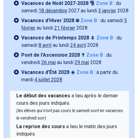
Vacances de Noël 2027-2028 🎅
Zone B
: du
samedi
18 décembre
2027 au lundi
3 janvier
2028
Vacances d’Hiver 2028 ❄️
Zone B
: du samedi
5
février
au lundi
21 février
2028
Vacances de Printemps 2028 🌷
Zone B
: du
samedi
8 avril
au lundi
24 avril
2028
Pont de l’Ascension 2028 ✝️
Zone B
: du
vendredi
26 mai
au lundi
29 mai
2028
Vacances d’Été 2028 ☀️
Zone B
: à partir du
mardi
4 juillet 2028
Le début des vacances
a lieu après le dernier
cours des jours indiqués.
(les élèves qui n'ont pas cours le samedi sont en vacances
le vendredi soir)
La reprise des cours
a lieu le matin des jours
indiqués.