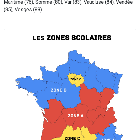
Maritime (76), Somme (80), Var (83), Vaucluse (84), Vendée
(85), Vosges (88).