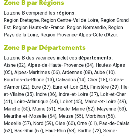
Zone B par Régions
La zone B comprend les
régions
:
Region Bretagne, Region Centre-Val de Loire, Region Grand
Est, Region Hauts-de-France, Region Normandie, Region
Pays de la Loire, Region Provence-Alpes-Côte d’Azur.
Zone B par Départements
La zone B des vacances inclut ces
départements
:
Aisne (02), Alpes-de-Haute-Provence (04), Hautes-Alpes
(05), Alpes-Maritimes (06), Ardennes (08), Aube (10),
Bouches-du-Rhône (13), Calvados (14), Cher (18), Côtes-
d’Armor (22), Eure (27), Eure-et-Loir (28), Finistère (29), Ille-
et-Vilaine (35), Indre (36), Indre-et-Loire (37), Loir-et-Cher
(41), Loire-Atlantique (44), Loiret (45), Maine-et-Loire (49),
Manche (50), Marne (51), Haute-Marne (52), Mayenne (53),
Meurthe-et-Moselle (54), Meuse (55), Morbihan (56),
Moselle (57), Nord (59), Oise (60), Orne (61), Pas-de-Calais
(62), Bas-Rhin (67), Haut-Rhin (68), Sarthe (72), Seine-