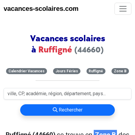
vacances-scolaires.com
Vacances scolaires
à
Ruffigné
(44660)
Calendrier Vacances
Jours Féries
Ruffigné
Zone B
Rechercher
Ruffigné (44660)
se trouve en
Zone B
des