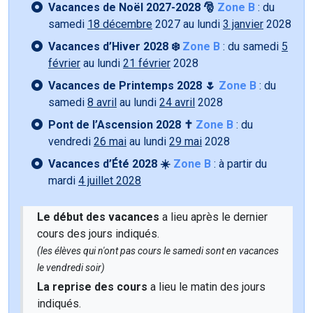
Vacances de Noël 2027-2028 🎅
Zone B
: du
samedi
18 décembre
2027 au lundi
3 janvier
2028
Vacances d’Hiver 2028 ❄️
Zone B
: du samedi
5
février
au lundi
21 février
2028
Vacances de Printemps 2028 🌷
Zone B
: du
samedi
8 avril
au lundi
24 avril
2028
Pont de l’Ascension 2028 ✝️
Zone B
: du
vendredi
26 mai
au lundi
29 mai
2028
Vacances d’Été 2028 ☀️
Zone B
: à partir du
mardi
4 juillet 2028
Le début des vacances
a lieu après le dernier
cours des jours indiqués.
(les élèves qui n'ont pas cours le samedi sont en vacances
le vendredi soir)
La reprise des cours
a lieu le matin des jours
indiqués.