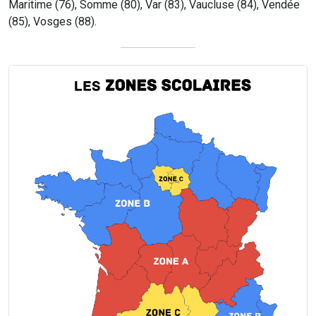
Maritime (76), Somme (80), Var (83), Vaucluse (84), Vendée
(85), Vosges (88).