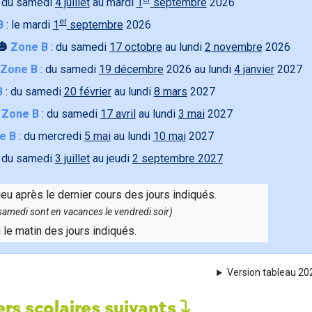
 du samedi
4 juillet
au mardi
1
septembre
2026
er
B
: le mardi
1
septembre
2026
🎃
Zone B
: du samedi
17 octobre
au lundi
2 novembre
2026
Zone B
: du samedi
19 décembre
2026 au lundi
4 janvier
2027
B
: du samedi
20 février
au lundi
8 mars
2027

Zone B
: du samedi
17 avril
au lundi
3 mai
2027
e B
: du mercredi
5 mai
au lundi
10 mai
2027
 du samedi
3 juillet
au jeudi
2 septembre 2027
ieu après le dernier cours des jours indiqués.
e samedi sont en vacances le vendredi soir)
u le matin des jours indiqués.
Version tableau 2
rs scolaires suivants