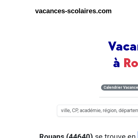
vacances-scolaires.com
Vaca
à
R
Calendrier Vacanc
Rouans (44640)
se trouve en