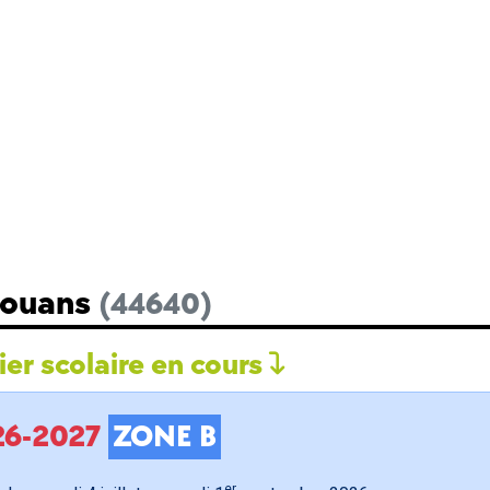
Rouans
(44640)
er scolaire en cours
026-2027
ZONE B
er