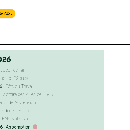
26-2027
026
: Jour de l'an
undi de Pâques
6
: Fête du Travail
: Victoire des Alliés de 1945
eudi de l'Ascension
undi de Pentecôte
: Fête Nationale
26
: Assomption