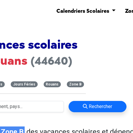
Calendriers Scolaires
Zo
nces scolaires
ouans
(44640)
es
Jours Féries
Rouans
Zone B
Rechercher
Zone B
des vacances scolaires et dépen