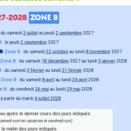
027-2028
ZONE B
 du samedi
3 juillet
au jeudi
2 septembre
2027
B
: le jeudi
2 septembre
2027
🎃
Zone B
: du samedi
23 octobre
au lundi
8 novembre
2027
Zone B
: du samedi
18 décembre
2027 au lundi
3 janvier
2028
B
: du samedi
5 février
au lundi
21 février
2028

Zone B
: du samedi
8 avril
au lundi
24 avril
2028
e B
: du vendredi
26 mai
au lundi
29 mai
2028
 à partir du mardi
4 juillet 2028
ieu après le dernier cours des jours indiqués.
e samedi sont en vacances le vendredi soir)
u le matin des jours indiqués.