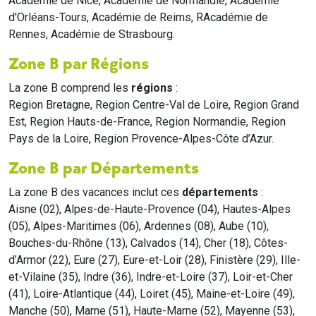
Académie de Nice, Académie de Normandie, Académie
d'Orléans-Tours, Académie de Reims, RAcadémie de
Rennes, Académie de Strasbourg.
Zone B par Régions
La zone B comprend les
régions
:
Region Bretagne, Region Centre-Val de Loire, Region Grand
Est, Region Hauts-de-France, Region Normandie, Region
Pays de la Loire, Region Provence-Alpes-Côte d’Azur.
Zone B par Départements
La zone B des vacances inclut ces
départements
:
Aisne (02), Alpes-de-Haute-Provence (04), Hautes-Alpes
(05), Alpes-Maritimes (06), Ardennes (08), Aube (10),
Bouches-du-Rhône (13), Calvados (14), Cher (18), Côtes-
d’Armor (22), Eure (27), Eure-et-Loir (28), Finistère (29), Ille-
et-Vilaine (35), Indre (36), Indre-et-Loire (37), Loir-et-Cher
(41), Loire-Atlantique (44), Loiret (45), Maine-et-Loire (49),
Manche (50), Marne (51), Haute-Marne (52), Mayenne (53),