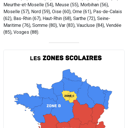
Meurthe-et-Moselle (54), Meuse (55), Morbihan (56),
Moselle (57), Nord (59), Oise (60), Orne (61), Pas-de-Calais
(62), Bas-Rhin (67), Haut-Rhin (68), Sarthe (72), Seine-
Maritime (76), Somme (80), Var (83), Vaucluse (84), Vendée
(85), Vosges (88).