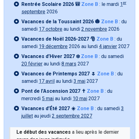
er
Rentrée Scolaire 2026 🎒
Zone B
: le mardi
1
septembre
2026
Vacances de la Toussaint 2026 🎃
Zone B
: du
samedi
17 octobre
au lundi
2 novembre
2026
Vacances de Noël 2026-2027 🎅
Zone B
: du
samedi
19 décembre
2026 au lundi
4 janvier
2027
Vacances d’Hiver 2027 ❄️
Zone B
: du samedi
20 février
au lundi
8 mars
2027
Vacances de Printemps 2027 🌷
Zone B
: du
samedi
17 avril
au lundi
3 mai
2027
Pont de l’Ascension 2027 ✝️
Zone B
: du
mercredi
5 mai
au lundi
10 mai
2027
Vacances d’Été 2027 ☀️
Zone B
: du samedi
3
juillet
au jeudi
2 septembre 2027
Le début des vacances
a lieu après le dernier