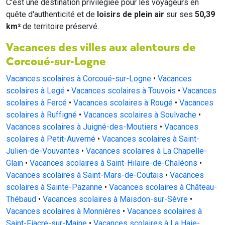
C'est une destination privilégiée pour les voyageurs en
quête d'authenticité et de
loisirs de plein air
sur ses
50,39
km²
de territoire préservé.
Vacances des villes aux alentours de
Corcoué-sur-Logne
Vacances scolaires à Corcoué-sur-Logne
•
Vacances
scolaires à Legé
•
Vacances scolaires à Touvois
•
Vacances
scolaires à Fercé
•
Vacances scolaires à Rougé
•
Vacances
scolaires à Ruffigné
•
Vacances scolaires à Soulvache
•
Vacances scolaires à Juigné-des-Moutiers
•
Vacances
scolaires à Petit-Auverné
•
Vacances scolaires à Saint-
Julien-de-Vouvantes
•
Vacances scolaires à La Chapelle-
Glain
•
Vacances scolaires à Saint-Hilaire-de-Chaléons
•
Vacances scolaires à Saint-Mars-de-Coutais
•
Vacances
scolaires à Sainte-Pazanne
•
Vacances scolaires à Château-
Thébaud
•
Vacances scolaires à Maisdon-sur-Sèvre
•
Vacances scolaires à Monnières
•
Vacances scolaires à
Saint-Fiacre-sur-Maine
•
Vacances scolaires à La Haie-