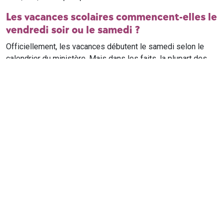
Les vacances scolaires commencent-elles le
vendredi soir ou le samedi ?
Officiellement, les vacances débutent le samedi selon le
calendrier du ministère. Mais dans les faits, la plupart des
élèves qui n'ont pas cours le samedi sont en vacances dès
le vendredi soir après leur dernier cours. Il est conseillé de
vérifier avec l'établissement scolaire si des cours ont lieu le
samedi matin.
Où trouver le calendrier scolaire officiel ?
Le calendrier scolaire officiel est publié sur le site du
ministère de l'Education nationale
. Les dates présentées sur
ce site reprennent les données officielles pour les années
scolaires en cours et à venir, pour chaque zone et chaque
ville de France.