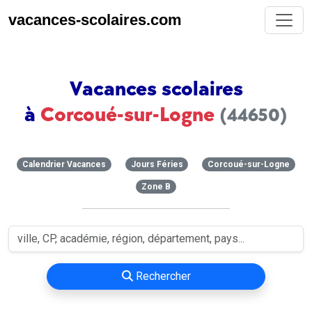
vacances-scolaires.com
Vacances scolaires
à
Corcoué-sur-Logne
(44650)
Calendrier Vacances
Jours Féries
Corcoué-sur-Logne
Zone B
Rechercher