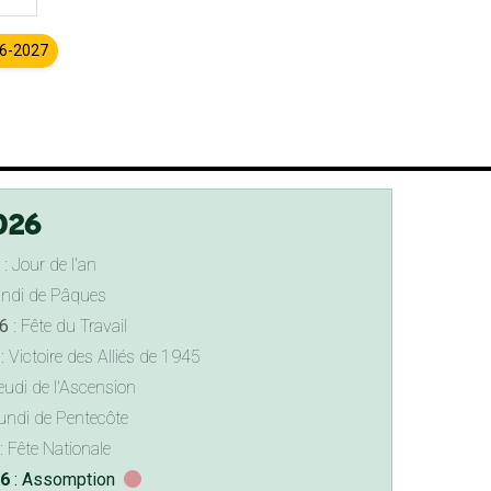
26-2027
026
: Jour de l'an
undi de Pâques
6
: Fête du Travail
: Victoire des Alliés de 1945
eudi de l'Ascension
undi de Pentecôte
: Fête Nationale
26
: Assomption