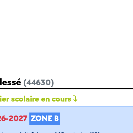
Plessé
(44630)
er scolaire en cours
026-2027
ZONE B
er