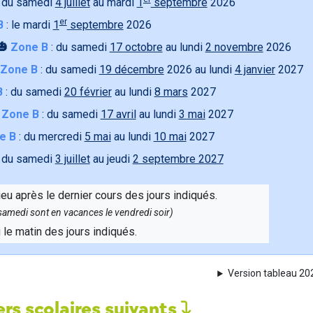
 du samedi
4 juillet
au mardi
1
septembre
2026
er
B
: le mardi
1
septembre
2026
🎃
Zone B
: du samedi
17 octobre
au lundi
2 novembre
2026
Zone B
: du samedi
19 décembre
2026 au lundi
4 janvier
2027
B
: du samedi
20 février
au lundi
8 mars
2027

Zone B
: du samedi
17 avril
au lundi
3 mai
2027
e B
: du mercredi
5 mai
au lundi
10 mai
2027
 du samedi
3 juillet
au jeudi
2 septembre 2027
ieu après le dernier cours des jours indiqués.
e samedi sont en vacances le vendredi soir)
u le matin des jours indiqués.
Version tableau 2
rs scolaires suivants