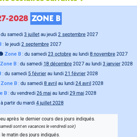
027-2028
ZONE B
 du samedi
3 juillet
au jeudi
2 septembre
2027
B
: le jeudi
2 septembre
2027
🎃
Zone B
: du samedi
23 octobre
au lundi
8 novembre
2027
Zone B
: du samedi
18 décembre
2027 au lundi
3 janvier
2028
B
: du samedi
5 février
au lundi
21 février
2028

Zone B
: du samedi
8 avril
au lundi
24 avril
2028
e B
: du vendredi
26 mai
au lundi
29 mai
2028
 à partir du mardi
4 juillet 2028
ieu après le dernier cours des jours indiqués.
e samedi sont en vacances le vendredi soir)
u le matin des jours indiqués.