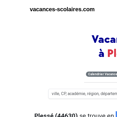
vacances-scolaires.com
Vaca
à
P
Calendrier Vacanc
Plessé (44630)
se trouve en