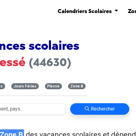
Calendriers Scolaires
Zo
nces scolaires
lessé
(44630)
es
Jours Féries
Plessé
Zone B
Rechercher
Zone B
des vacances scolaires et dépend