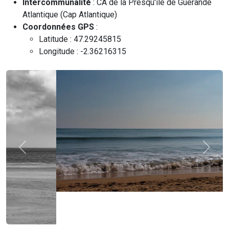
Intercommunalité
: CA de la Presqu'île de Guérande
Atlantique (Cap Atlantique)
Coordonnées GPS
:
Latitude : 47.29245815
Longitude : -2.36216315
Précédent
Suivan
Vacances des villes aux alentours de La
Baule-Escoublac