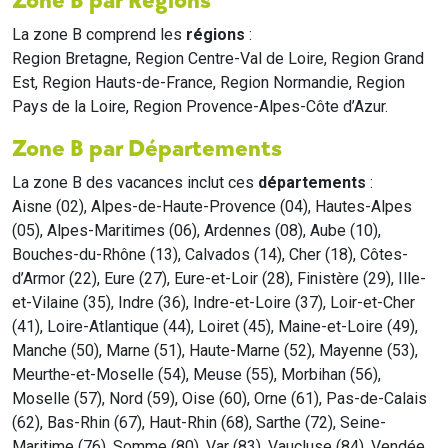
Est, Region Hauts-de-France, Region Normandie, Region
Pays de la Loire, Region Provence-Alpes-Côte d’Azur.
Zone B par Départements
La zone B des vacances inclut ces
départements
:
Aisne (02), Alpes-de-Haute-Provence (04), Hautes-Alpes
(05), Alpes-Maritimes (06), Ardennes (08), Aube (10),
Bouches-du-Rhône (13), Calvados (14), Cher (18), Côtes-
d’Armor (22), Eure (27), Eure-et-Loir (28), Finistère (29), Ille-
et-Vilaine (35), Indre (36), Indre-et-Loire (37), Loir-et-Cher
(41), Loire-Atlantique (44), Loiret (45), Maine-et-Loire (49),
Manche (50), Marne (51), Haute-Marne (52), Mayenne (53),
Meurthe-et-Moselle (54), Meuse (55), Morbihan (56),
Moselle (57), Nord (59), Oise (60), Orne (61), Pas-de-Calais
(62), Bas-Rhin (67), Haut-Rhin (68), Sarthe (72), Seine-
Maritime (76), Somme (80), Var (83), Vaucluse (84), Vendée
(85), Vosges (88).