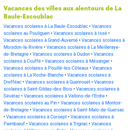
Vacances scolaires à La Baule-Escoublac
•
Vacances
scolaires au Pouliguen
•
Vacances scolaires à Issé
•
Vacances scolaires à Grand-Auverné
•
Vacances scolaires à
Moisdon-la-Rivière
•
Vacances scolaires à La Meilleraye-
de-Bretagne
•
Vacances scolaires à Oudon
•
Vacances
scolaires à Couffé
•
Vacances scolaires à Mésanger
•
Vacances scolaires à Pouillé-les-Côteaux
•
Vacances
scolaires à La Roche-Blanche
•
Vacances scolaires à
Drefféac
•
Vacances scolaires à Guenrouet
•
Vacances
scolaires à Saint-Gildas-des-Bois
•
Vacances scolaires à
Sévérac
•
Vacances scolaires à Vallons-de-l'Erdre
•
Vacances scolaires au Pin
•
Vacances scolaires à Montoir-
de-Bretagne
•
Vacances scolaires à Saint-Malo-de-Guersac
•
Vacances scolaires à Corsept
•
Vacances scolaires à
Paimbœuf
•
Vacances scolaires à Trignac
•
Vacances
scolaires à Villeneuve-en-Retz
•
Vacances scolaires à
Derval
•
Vacances scolaires à Lusanger
•
Vacances
scolaires à Mouais
•
Vacances scolaires à Saint-Vincent-