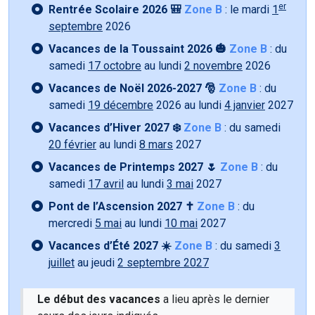
er
Rentrée Scolaire 2026 🎒
Zone B
: le mardi
1
septembre
2026
Vacances de la Toussaint 2026 🎃
Zone B
: du
samedi
17 octobre
au lundi
2 novembre
2026
Vacances de Noël 2026-2027 🎅
Zone B
: du
samedi
19 décembre
2026 au lundi
4 janvier
2027
Vacances d’Hiver 2027 ❄️
Zone B
: du samedi
20 février
au lundi
8 mars
2027
Vacances de Printemps 2027 🌷
Zone B
: du
samedi
17 avril
au lundi
3 mai
2027
Pont de l’Ascension 2027 ✝️
Zone B
: du
mercredi
5 mai
au lundi
10 mai
2027
Vacances d’Été 2027 ☀️
Zone B
: du samedi
3
juillet
au jeudi
2 septembre 2027
Le début des vacances
a lieu après le dernier