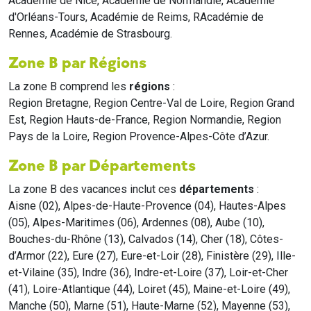
Académie de Nice, Académie de Normandie, Académie
d'Orléans-Tours, Académie de Reims, RAcadémie de
Rennes, Académie de Strasbourg.
Zone B par Régions
La zone B comprend les
régions
:
Region Bretagne, Region Centre-Val de Loire, Region Grand
Est, Region Hauts-de-France, Region Normandie, Region
Pays de la Loire, Region Provence-Alpes-Côte d’Azur.
Zone B par Départements
La zone B des vacances inclut ces
départements
:
Aisne (02), Alpes-de-Haute-Provence (04), Hautes-Alpes
(05), Alpes-Maritimes (06), Ardennes (08), Aube (10),
Bouches-du-Rhône (13), Calvados (14), Cher (18), Côtes-
d’Armor (22), Eure (27), Eure-et-Loir (28), Finistère (29), Ille-
et-Vilaine (35), Indre (36), Indre-et-Loire (37), Loir-et-Cher
(41), Loire-Atlantique (44), Loiret (45), Maine-et-Loire (49),
Manche (50), Marne (51), Haute-Marne (52), Mayenne (53),