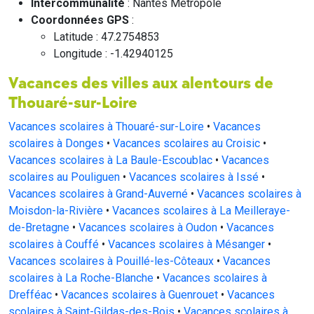
Intercommunalité
: Nantes Métropole
Coordonnées GPS
:
Latitude : 47.2754853
Longitude : -1.42940125
Vacances des villes aux alentours de
Thouaré-sur-Loire
Vacances scolaires à Thouaré-sur-Loire
•
Vacances
scolaires à Donges
•
Vacances scolaires au Croisic
•
Vacances scolaires à La Baule-Escoublac
•
Vacances
scolaires au Pouliguen
•
Vacances scolaires à Issé
•
Vacances scolaires à Grand-Auverné
•
Vacances scolaires à
Moisdon-la-Rivière
•
Vacances scolaires à La Meilleraye-
de-Bretagne
•
Vacances scolaires à Oudon
•
Vacances
scolaires à Couffé
•
Vacances scolaires à Mésanger
•
Vacances scolaires à Pouillé-les-Côteaux
•
Vacances
scolaires à La Roche-Blanche
•
Vacances scolaires à
Drefféac
•
Vacances scolaires à Guenrouet
•
Vacances
scolaires à Saint-Gildas-des-Bois
•
Vacances scolaires à