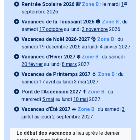
er
Rentrée Scolaire 2026 🎒
Zone B
: le mardi
1
septembre
2026
Vacances de la Toussaint 2026 🎃
Zone B
: du
samedi
17 octobre
au lundi
2 novembre
2026
Vacances de Noël 2026-2027 🎅
Zone B
: du
samedi
19 décembre
2026 au lundi
4 janvier
2027
Vacances d’Hiver 2027 ❄️
Zone B
: du samedi
20 février
au lundi
8 mars
2027
Vacances de Printemps 2027 🌷
Zone B
: du
samedi
17 avril
au lundi
3 mai
2027
Pont de l’Ascension 2027 ✝️
Zone B
: du
mercredi
5 mai
au lundi
10 mai
2027
Vacances d’Été 2027 ☀️
Zone B
: du samedi
3
juillet
au jeudi
2 septembre 2027
Le début des vacances
a lieu après le dernier