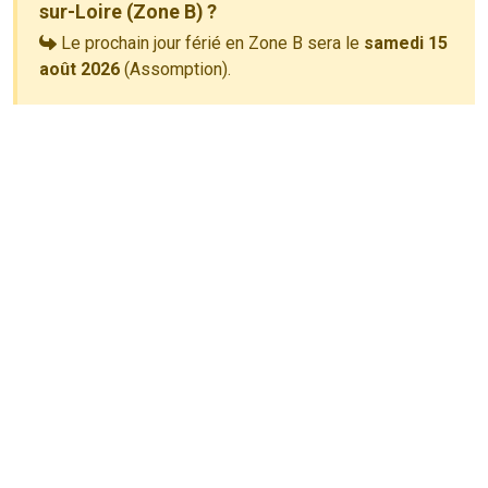
sur-Loire (Zone B) ?
Le prochain jour férié en Zone B sera le
samedi 15
août 2026
(Assomption).