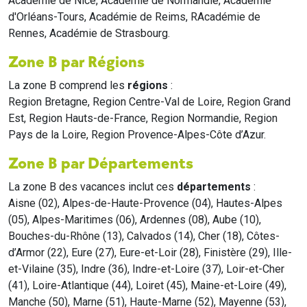
Académie de Nice, Académie de Normandie, Académie
d'Orléans-Tours, Académie de Reims, RAcadémie de
Rennes, Académie de Strasbourg.
Zone B par Régions
La zone B comprend les
régions
:
Region Bretagne, Region Centre-Val de Loire, Region Grand
Est, Region Hauts-de-France, Region Normandie, Region
Pays de la Loire, Region Provence-Alpes-Côte d’Azur.
Zone B par Départements
La zone B des vacances inclut ces
départements
:
Aisne (02), Alpes-de-Haute-Provence (04), Hautes-Alpes
(05), Alpes-Maritimes (06), Ardennes (08), Aube (10),
Bouches-du-Rhône (13), Calvados (14), Cher (18), Côtes-
d’Armor (22), Eure (27), Eure-et-Loir (28), Finistère (29), Ille-
et-Vilaine (35), Indre (36), Indre-et-Loire (37), Loir-et-Cher
(41), Loire-Atlantique (44), Loiret (45), Maine-et-Loire (49),
Manche (50), Marne (51), Haute-Marne (52), Mayenne (53),