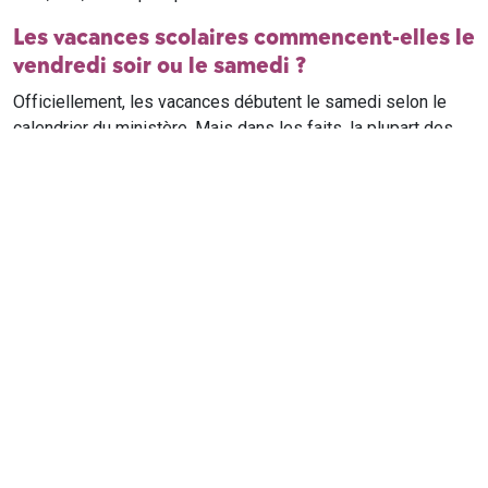
Les vacances scolaires commencent-elles le
vendredi soir ou le samedi ?
Officiellement, les vacances débutent le samedi selon le
calendrier du ministère. Mais dans les faits, la plupart des
élèves qui n'ont pas cours le samedi sont en vacances dès
le vendredi soir après leur dernier cours. Il est conseillé de
vérifier avec l'établissement scolaire si des cours ont lieu le
samedi matin.
Où trouver le calendrier scolaire officiel ?
Le calendrier scolaire officiel est publié sur le site du
ministère de l'Education nationale
. Les dates présentées sur
ce site reprennent les données officielles pour les années
scolaires en cours et à venir, pour chaque zone et chaque
ville de France.