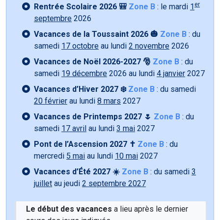
er
Rentrée Scolaire 2026 🎒
Zone B
: le mardi
1
septembre
2026
Vacances de la Toussaint 2026 🎃
Zone B
: du
samedi
17 octobre
au lundi
2 novembre
2026
Vacances de Noël 2026-2027 🎅
Zone B
: du
samedi
19 décembre
2026 au lundi
4 janvier
2027
Vacances d’Hiver 2027 ❄️
Zone B
: du samedi
20 février
au lundi
8 mars
2027
Vacances de Printemps 2027 🌷
Zone B
: du
samedi
17 avril
au lundi
3 mai
2027
Pont de l’Ascension 2027 ✝️
Zone B
: du
mercredi
5 mai
au lundi
10 mai
2027
Vacances d’Été 2027 ☀️
Zone B
: du samedi
3
juillet
au jeudi
2 septembre 2027
Le début des vacances
a lieu après le dernier