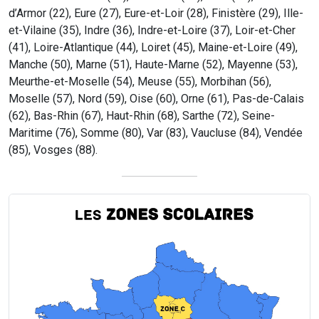
d’Armor (22), Eure (27), Eure-et-Loir (28), Finistère (29), Ille-
et-Vilaine (35), Indre (36), Indre-et-Loire (37), Loir-et-Cher
(41), Loire-Atlantique (44), Loiret (45), Maine-et-Loire (49),
Manche (50), Marne (51), Haute-Marne (52), Mayenne (53),
Meurthe-et-Moselle (54), Meuse (55), Morbihan (56),
Moselle (57), Nord (59), Oise (60), Orne (61), Pas-de-Calais
(62), Bas-Rhin (67), Haut-Rhin (68), Sarthe (72), Seine-
Maritime (76), Somme (80), Var (83), Vaucluse (84), Vendée
(85), Vosges (88).