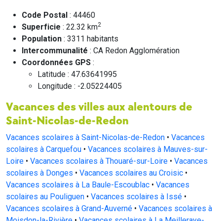
Code Postal
: 44460
2
Superficie
: 22.32 km
Population
: 3311 habitants
Intercommunalité
: CA Redon Agglomération
Coordonnées GPS
:
Latitude : 47.63641995
Longitude : -2.05224405
Vacances des villes aux alentours de
Saint-Nicolas-de-Redon
Vacances scolaires à Saint-Nicolas-de-Redon
•
Vacances
scolaires à Carquefou
•
Vacances scolaires à Mauves-sur-
Loire
•
Vacances scolaires à Thouaré-sur-Loire
•
Vacances
scolaires à Donges
•
Vacances scolaires au Croisic
•
Vacances scolaires à La Baule-Escoublac
•
Vacances
scolaires au Pouliguen
•
Vacances scolaires à Issé
•
Vacances scolaires à Grand-Auverné
•
Vacances scolaires à
Moisdon-la-Rivière
•
Vacances scolaires à La Meilleraye-