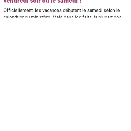
vendredi soir ou le samedi ?
Officiellement, les vacances débutent le samedi selon le
calendrier du ministère. Mais dans les faits, la plupart des
élèves qui n'ont pas cours le samedi sont en vacances dès
le vendredi soir après leur dernier cours. Il est conseillé de
vérifier avec l'établissement scolaire si des cours ont lieu le
samedi matin.
Où trouver le calendrier scolaire officiel ?
Le calendrier scolaire officiel est publié sur le site du
ministère de l'Education nationale
. Les dates présentées sur
ce site reprennent les données officielles pour les années
scolaires en cours et à venir, pour chaque zone et chaque
ville de France.