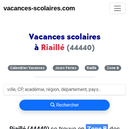
vacances-scolaires.com
Vacances scolaires
à
Riaillé
(44440)
Calendrier Vacances
Jours Féries
Riaillé
Zone B
Rechercher
Riaillé (44440)
se trouve en
Zone B
des