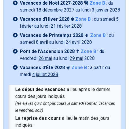
Vacances de Noël 2027-2028 🎅
Zone B
: du
samedi
18 décembre
2027 au lundi
3 janvier
2028
Vacances d’Hiver 2028 ❄️
Zone B
: du samedi
5
février
au lundi
21 février
2028
Vacances de Printemps 2028 🌷
Zone B
: du
samedi
8 avril
au lundi
24 avril
2028
Pont de l’Ascension 2028 ✝️
Zone B
: du
vendredi
26 mai
au lundi
29 mai
2028
Vacances d’Été 2028 ☀️
Zone B
: à partir du
mardi
4 juillet 2028
Le début des vacances
a lieu après le dernier
cours des jours indiqués.
(les élèves qui n'ont pas cours le samedi sont en vacances
le vendredi soir)
La reprise des cours
a lieu le matin des jours
indiqués.