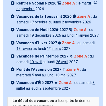
er
Rentrée Scolaire 2026 🎒
Zone A
: le mardi
1
septembre
2026
Vacances de la Toussaint 2026 🎃
Zone A
: du
samedi
17 octobre
au lundi
2 novembre
2026
Vacances de Noël 2026-2027 🎅
Zone A
: du
samedi
19 décembre
2026 au lundi
4 janvier
2027
Vacances d’Hiver 2027 ❄️
Zone A
: du samedi
er
13 février
au lundi
1
mars
2027
Vacances de Printemps 2027 🌷
Zone A
: du
samedi
10 avril
au lundi
26 avril
2027
Pont de l’Ascension 2027 ✝️
Zone A
: du
mercredi
5 mai
au lundi
10 mai
2027
Vacances d’Été 2027 ☀️
Zone A
: du samedi
3
juillet
au jeudi
2 septembre 2027
Le début des vacances
a lieu après le dernier