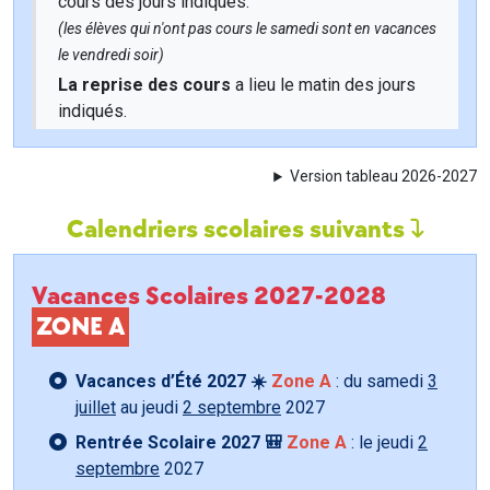
cours des jours indiqués.
(les élèves qui n'ont pas cours le samedi sont en vacances
le vendredi soir)
La reprise des cours
a lieu le matin des jours
indiqués.
Version tableau 2026-2027
Calendriers scolaires suivants
Vacances Scolaires 2027-2028
ZONE A
Vacances d’Été 2027 ☀️
Zone A
: du samedi
3
juillet
au jeudi
2 septembre
2027
Rentrée Scolaire 2027 🎒
Zone A
: le jeudi
2
septembre
2027