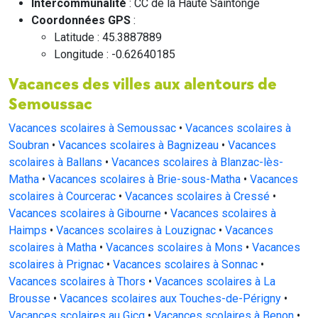
Intercommunalité
: CC de la Haute Saintonge
Coordonnées GPS
:
Latitude : 45.3887889
Longitude : -0.62640185
Vacances des villes aux alentours de
Semoussac
Vacances scolaires à Semoussac
•
Vacances scolaires à
Soubran
•
Vacances scolaires à Bagnizeau
•
Vacances
scolaires à Ballans
•
Vacances scolaires à Blanzac-lès-
Matha
•
Vacances scolaires à Brie-sous-Matha
•
Vacances
scolaires à Courcerac
•
Vacances scolaires à Cressé
•
Vacances scolaires à Gibourne
•
Vacances scolaires à
Haimps
•
Vacances scolaires à Louzignac
•
Vacances
scolaires à Matha
•
Vacances scolaires à Mons
•
Vacances
scolaires à Prignac
•
Vacances scolaires à Sonnac
•
Vacances scolaires à Thors
•
Vacances scolaires à La
Brousse
•
Vacances scolaires aux Touches-de-Périgny
•
Vacances scolaires au Gicq
•
Vacances scolaires à Benon
•