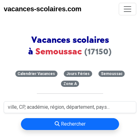
vacances-scolaires.com
Vacances scolaires
à
Semoussac
(17150)
Calendrier Vacances
Jours Féries
Semoussac
Zone A
Rechercher