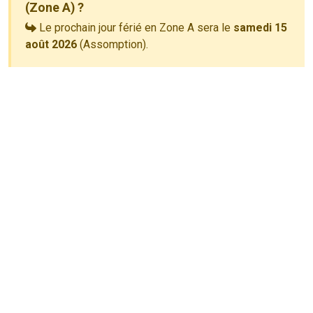
(Zone A) ?
Le prochain jour férié en Zone A sera le
samedi 15
août 2026
(Assomption).