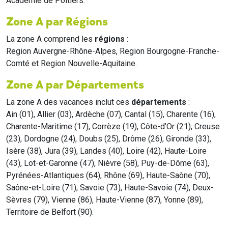
Académie de Poitiers.
Zone A par Régions
La zone A comprend les
régions
:
Region Auvergne-Rhône-Alpes, Region Bourgogne-Franche-
Comté et Region Nouvelle-Aquitaine.
Zone A par Départements
La zone A des vacances inclut ces
départements
:
Ain (01), Allier (03), Ardèche (07), Cantal (15), Charente (16),
Charente-Maritime (17), Corrèze (19), Côte-d’Or (21), Creuse
(23), Dordogne (24), Doubs (25), Drôme (26), Gironde (33),
Isère (38), Jura (39), Landes (40), Loire (42), Haute-Loire
(43), Lot-et-Garonne (47), Nièvre (58), Puy-de-Dôme (63),
Pyrénées-Atlantiques (64), Rhône (69), Haute-Saône (70),
Saône-et-Loire (71), Savoie (73), Haute-Savoie (74), Deux-
Sèvres (79), Vienne (86), Haute-Vienne (87), Yonne (89),
Territoire de Belfort (90).