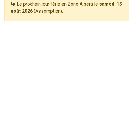
Le prochain jour férié en Zone A sera le
samedi 15
août 2026
(Assomption).