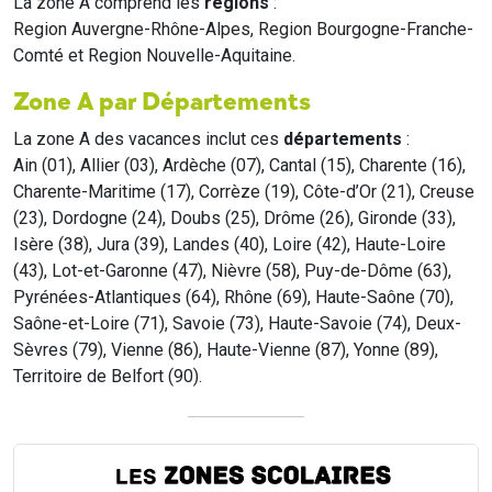
La zone A comprend les
régions
:
Region Auvergne-Rhône-Alpes, Region Bourgogne-Franche-
Comté et Region Nouvelle-Aquitaine.
Zone A par Départements
La zone A des vacances inclut ces
départements
:
Ain (01), Allier (03), Ardèche (07), Cantal (15), Charente (16),
Charente-Maritime (17), Corrèze (19), Côte-d’Or (21), Creuse
(23), Dordogne (24), Doubs (25), Drôme (26), Gironde (33),
Isère (38), Jura (39), Landes (40), Loire (42), Haute-Loire
(43), Lot-et-Garonne (47), Nièvre (58), Puy-de-Dôme (63),
Pyrénées-Atlantiques (64), Rhône (69), Haute-Saône (70),
Saône-et-Loire (71), Savoie (73), Haute-Savoie (74), Deux-
Sèvres (79), Vienne (86), Haute-Vienne (87), Yonne (89),
Territoire de Belfort (90).