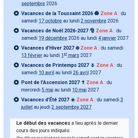
septembre
2026
Vacances de la Toussaint 2026 🎃
Zone A
: du
samedi
17 octobre
au lundi
2 novembre
2026
Vacances de Noël 2026-2027 🎅
Zone A
: du
samedi
19 décembre
2026 au lundi
4 janvier
2027
Vacances d’Hiver 2027 ❄️
Zone A
: du samedi
er
13 février
au lundi
1
mars
2027
Vacances de Printemps 2027 🌷
Zone A
: du
samedi
10 avril
au lundi
26 avril
2027
Pont de l’Ascension 2027 ✝️
Zone A
: du
mercredi
5 mai
au lundi
10 mai
2027
Vacances d’Été 2027 ☀️
Zone A
: du samedi
3
juillet
au jeudi
2 septembre 2027
Le début des vacances
a lieu après le dernier
cours des jours indiqués.