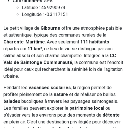
Coordonnées GPS
:
Latitude : 45.9290974
Longitude : -0.3117151
Le petit village de
Gibourne
offre une atmosphère paisible
et authentique, typique des communes rurales de la
Charente-Maritime
. Avec seulement
111 habitants
répartis sur
11 km²
, ce lieu de vie se distingue par son
calme absolu et son charme champêtre. Intégrée à la
CC
Vals de Saintonge Communauté
, la commune est l'endroit
idéal pour ceux qui recherchent la sérénité loin de l'agitation
urbaine.
Pendant les
vacances scolaires
, la région permet de
profiter pleinement de la
nature
et de réaliser de belles
balades
bucoliques à travers les paysages saintongeais.
Les familles peuvent explorer le
patrimoine local
ou
s'évader vers les environs pour des moments de
détente
en plein air. C'est une destination privilégiée pour découvrir