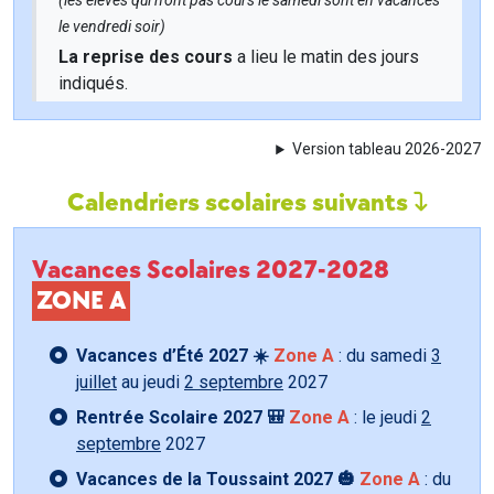
(les élèves qui n'ont pas cours le samedi sont en vacances
le vendredi soir)
La reprise des cours
a lieu le matin des jours
indiqués.
Version tableau 2026-2027
Calendriers scolaires suivants
Vacances Scolaires 2027-2028
ZONE A
Vacances d’Été 2027 ☀️
Zone A
: du samedi
3
juillet
au jeudi
2 septembre
2027
Rentrée Scolaire 2027 🎒
Zone A
: le jeudi
2
septembre
2027
Vacances de la Toussaint 2027 🎃
Zone A
: du