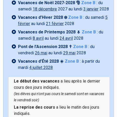
Vacances de Noël 2027-2028 🎅
Zone B
: du
samedi
18 décembre
2027 au lundi
3 janvier
2028
Vacances d’Hiver 2028 ❄️
Zone B
: du samedi
5
février
au lundi
21 février
2028
Vacances de Printemps 2028 🌷
Zone B
: du
samedi
8 avril
au lundi
24 avril
2028
Pont de l’Ascension 2028 ✝️
Zone B
: du
vendredi
26 mai
au lundi
29 mai
2028
Vacances d’Été 2028 ☀️
Zone B
: à partir du
mardi
4 juillet 2028
Le début des vacances
a lieu après le dernier
cours des jours indiqués.
(les élèves qui n'ont pas cours le samedi sont en vacances
le vendredi soir)
La reprise des cours
a lieu le matin des jours
indiqués.