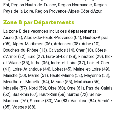
Est, Region Hauts-de-France, Region Normandie, Region
Pays de la Loire, Region Provence-Alpes-Côte d’Azur.
Zone B par Départements
La zone B des vacances inclut ces
départements
:
Aisne (02), Alpes-de-Haute-Provence (04), Hautes-Alpes
(05), Alpes-Maritimes (06), Ardennes (08), Aube (10),
Bouches-du-Rhône (13), Calvados (14), Cher (18), Côtes-
d’Armor (22), Eure (27), Eure-et-Loir (28), Finistère (29), Ille-
et-Vilaine (35), Indre (36), Indre-et-Loire (37), Loir-et-Cher
(41), Loire-Atlantique (44), Loiret (45), Maine-et-Loire (49),
Manche (50), Marne (51), Haute-Marne (52), Mayenne (53),
Meurthe-et-Moselle (54), Meuse (55), Morbihan (56),
Moselle (57), Nord (59), Oise (60), Orne (61), Pas-de-Calais
(62), Bas-Rhin (67), Haut-Rhin (68), Sarthe (72), Seine-
Maritime (76), Somme (80), Var (83), Vaucluse (84), Vendée
(85), Vosges (88).