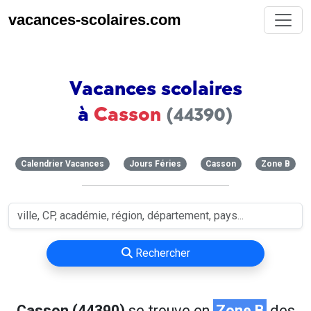
vacances-scolaires.com
Vacances scolaires
à
Casson
(44390)
Calendrier Vacances
Jours Féries
Casson
Zone B
Rechercher
Casson (44390)
se trouve en
Zone B
des