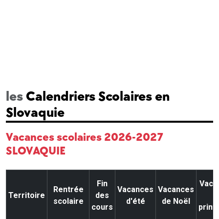
les
Calendriers Scolaires en
Slovaquie
Vacances scolaires 2026-2027
SLOVAQUIE
Fin
Vaca
Rentrée
Vacances
Vacances
Territoire
des
d
scolaire
d'été
de Noël
cours
prin