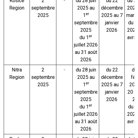
Košice
2
-
du 28 juin
du 22
du 2
Region
septembre
2025 au
décembre
2026
er
2025
1
2025 au 7
mars
septembre
janvier
du 2 
2025
2026
2026
er
du 1
avril
juillet 2026
au 31 août
2026
Nitra
2
-
du 28 juin
du 22
du
Region
septembre
2025 au
décembre
fév
er
2025
1
2025 au 7
202
septembre
janvier
20 fé
2025
2026
20
er
du 1
du 2 
juillet 2026
2026
au 31 août
avril
2026