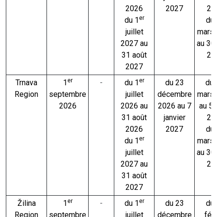
2026
2027
20
er
du 1
du
juillet
mars
2027 au
au 30
31 août
20
2027
er
er
Trnava
1
-
du 1
du 23
du 
Region
septembre
juillet
décembre
mars
2026
2026 au
2026 au 7
au 5
31 août
janvier
20
2026
2027
du
er
du 1
mars
juillet
au 30
2027 au
20
31 août
2027
er
er
Žilina
1
-
du 1
du 23
du
Region
septembre
juillet
décembre
févr