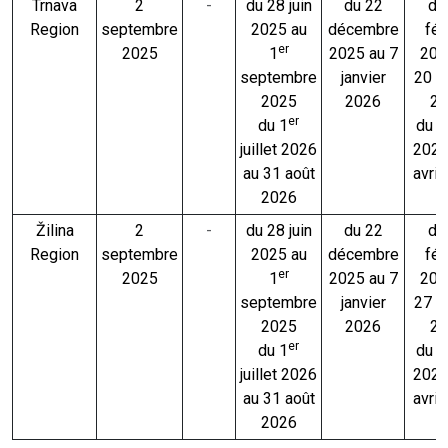
Trnava
2
-
du 28 juin
du 22
du
Region
septembre
2025 au
décembre
fév
er
2025
1
2025 au 7
202
septembre
janvier
20 fé
2025
2026
20
er
du 1
du 2 
juillet 2026
2026
au 31 août
avril
2026
Žilina
2
-
du 28 juin
du 22
du
Region
septembre
2025 au
décembre
fév
er
2025
1
2025 au 7
202
septembre
janvier
27 fé
2025
2026
20
er
du 1
du 2 
juillet 2026
2026
au 31 août
avril
2026