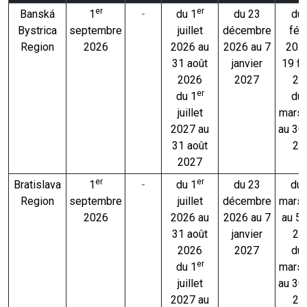
er
er
Banská
1
-
du 1
du 23
du
Bystrica
septembre
juillet
décembre
févr
Region
2026
2026 au
2026 au 7
202
31 août
janvier
19 fé
2026
2027
20
er
du 1
du
juillet
mars
2027 au
au 30
31 août
20
2027
er
er
Bratislava
1
-
du 1
du 23
du 
Region
septembre
juillet
décembre
mars
2026
2026 au
2026 au 7
au 5
31 août
janvier
20
2026
2027
du
er
du 1
mars
juillet
au 30
2027 au
20