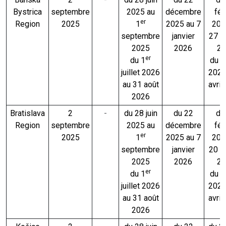
Bystrica
septembre
2025 au
décembre
fév
er
Region
2025
1
2025 au 7
202
septembre
janvier
27 fé
2025
2026
20
er
du 1
du 2 
juillet 2026
2026
au 31 août
avril
2026
Bratislava
2
-
du 28 juin
du 22
du
Region
septembre
2025 au
décembre
fév
er
2025
1
2025 au 7
202
septembre
janvier
20 fé
2025
2026
20
er
du 1
du 2 
juillet 2026
2026
au 31 août
avril
2026