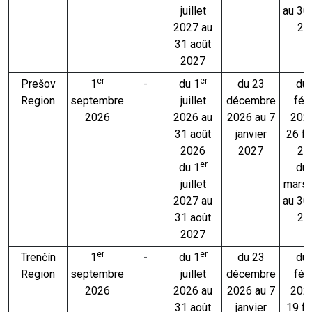
juillet
au 30
2027 au
20
31 août
2027
er
er
Prešov
1
-
du 1
du 23
du
Region
septembre
juillet
décembre
févr
2026
2026 au
2026 au 7
202
31 août
janvier
26 fé
2026
2027
20
er
du 1
du
juillet
mars
2027 au
au 30
31 août
20
2027
er
er
Trenčín
1
-
du 1
du 23
du
Region
septembre
juillet
décembre
févr
2026
2026 au
2026 au 7
202
31 août
janvier
19 fé