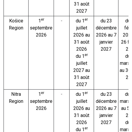
31 août
2027
er
er
Košice
1
-
du 1
du 23
du
Region
septembre
juillet
décembre
févr
2026
2026 au
2026 au 7
202
31 août
janvier
26 fé
2026
2027
20
er
du 1
du
juillet
mars
2027 au
au 30
31 août
20
2027
er
er
Nitra
1
-
du 1
du 23
du 
Region
septembre
juillet
décembre
mars
2026
2026 au
2026 au 7
au 5
31 août
janvier
20
2026
2027
du
er
du 1
mars