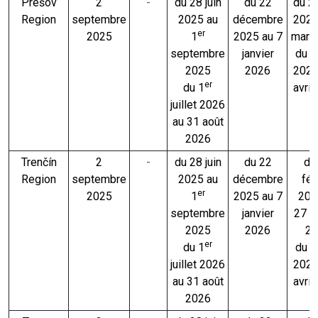
Prešov
2
-
du 28 juin
du 22
du 2
Region
septembre
2025 au
décembre
2026
er
2025
1
2025 au 7
mars
septembre
janvier
du 2 
2025
2026
2026
er
du 1
avril
juillet 2026
au 31 août
2026
Trenčín
2
-
du 28 juin
du 22
du
Region
septembre
2025 au
décembre
fév
er
2025
1
2025 au 7
202
septembre
janvier
27 fé
2025
2026
20
er
du 1
du 2 
juillet 2026
2026
au 31 août
avril
2026