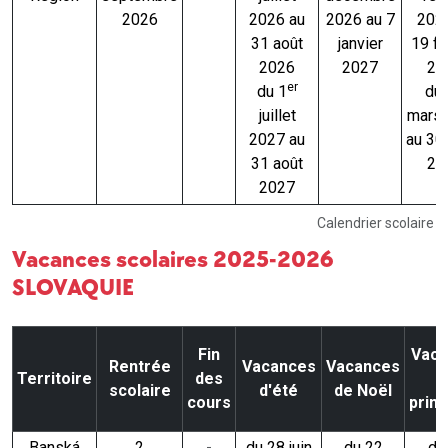
2026
2026 au
2026 au 7
202
31 août
janvier
19 fé
2026
2027
20
er
du 1
du
juillet
mars
2027 au
au 30
31 août
20
2027
Calendrier scolaire 
Vacances scolaires 2025-2026
SLOVAQUIE
Fin
Vaca
Rentrée
Vacances
Vacances
Territoire
des
d
scolaire
d'été
de Noël
cours
prin
Banská
2
-
du 28 juin
du 22
du