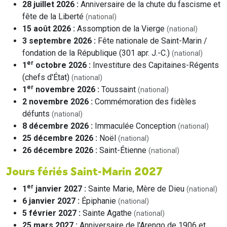
28 juillet 2026 :
Anniversaire de la chute du fascisme et
fête de la Liberté
(national)
15 août 2026 :
Assomption de la Vierge
(national)
3 septembre 2026 :
Fête nationale de Saint-Marin /
fondation de la République (301 apr. J.-C.)
(national)
er
1
octobre 2026 :
Investiture des Capitaines-Régents
(chefs d'État)
(national)
er
1
novembre 2026 :
Toussaint
(national)
2 novembre 2026 :
Commémoration des fidèles
défunts
(national)
8 décembre 2026 :
Immaculée Conception
(national)
25 décembre 2026 :
Noël
(national)
26 décembre 2026 :
Saint-Étienne
(national)
Jours fériés Saint-Marin 2027
er
1
janvier 2027 :
Sainte Marie, Mère de Dieu
(national)
6 janvier 2027 :
Épiphanie
(national)
5 février 2027 :
Sainte Agathe
(national)
25 mars 2027 :
Anniversaire de l'Arengo de 1906 et