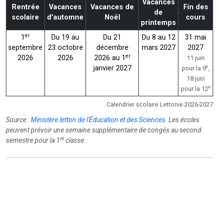
Vacances
Rentrée
Vacances
Vacances de
Fin des
de
scolaire
d'automne
Noël
cours
printemps
er
1
Du 19 au
Du 21
Du 8 au 12
31 mai
septembre
23 octobre
décembre
mars 2027
2027
er
2026
2026
2026 au 1
11 juin
e
janvier 2027
pour la 9
,
18 juin
e
pour la 12
Calendrier scolaire Lettonie 2026-2027
Source :
Ministère letton de l'Éducation et des Sciences
. Les écoles
peuvent prévoir une semaine supplémentaire de congés au second
re
semestre pour la 1
classe.