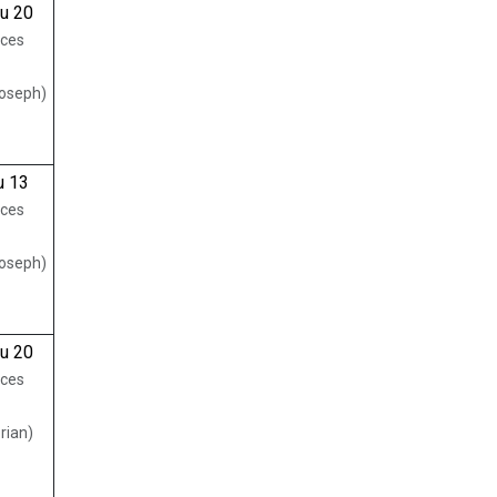
au 20
nces
Joseph)
u 13
nces
Joseph)
au 20
nces
orian)