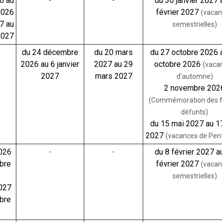
26 au
-
-
du 30 janvier 2027 
2026
février 2027
(vaca
27 au
semestrielles)
2027
du 24 décembre
du 20 mars
du 27 octobre 2026 
2026 au 6 janvier
2027 au 29
octobre 2026
(vaca
2027
mars 2027
d'automne)
2 novembre 202
(Commémoration des f
défunts)
du 15 mai 2027 au 1
2027
(vacances de Pen
2026
-
-
du 8 février 2027 a
bre
février 2027
(vaca
semestrielles)
2027
bre