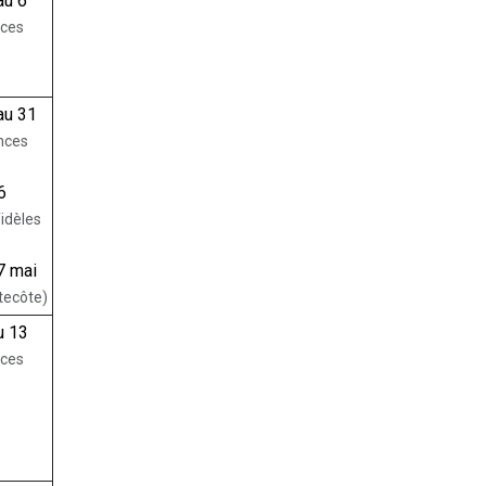
au 6
nces
au 31
nces
6
idèles
7 mai
tecôte)
u 13
nces