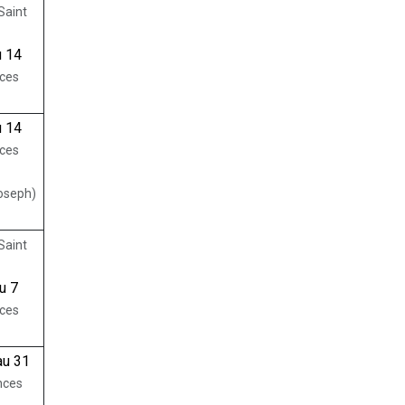
Saint
u 14
ces
u 14
ces
Joseph)
Saint
u 7
ces
au 31
nces