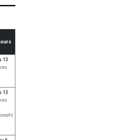
cours
u 13
nces
u 13
nces
Joseph)