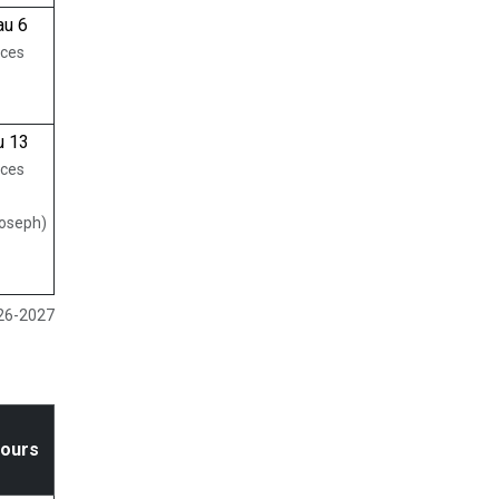
au 6
nces
u 13
nces
Joseph)
026-2027
cours