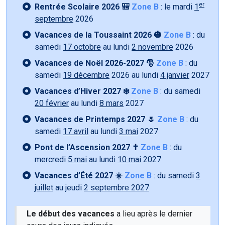
er
Rentrée Scolaire 2026 🎒
Zone B
: le mardi
1
septembre
2026
Vacances de la Toussaint 2026 🎃
Zone B
: du
samedi
17 octobre
au lundi
2 novembre
2026
Vacances de Noël 2026-2027 🎅
Zone B
: du
samedi
19 décembre
2026 au lundi
4 janvier
2027
Vacances d’Hiver 2027 ❄️
Zone B
: du samedi
20 février
au lundi
8 mars
2027
Vacances de Printemps 2027 🌷
Zone B
: du
samedi
17 avril
au lundi
3 mai
2027
Pont de l’Ascension 2027 ✝️
Zone B
: du
mercredi
5 mai
au lundi
10 mai
2027
Vacances d’Été 2027 ☀️
Zone B
: du samedi
3
juillet
au jeudi
2 septembre 2027
Le début des vacances
a lieu après le dernier