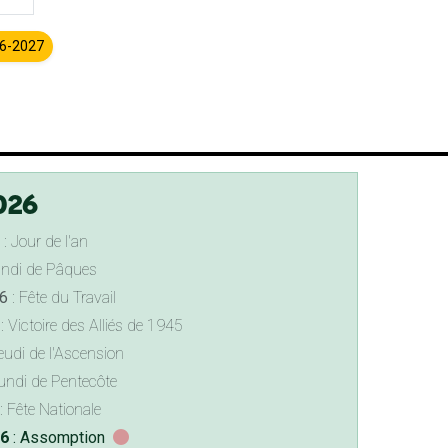
26-2027
026
: Jour de l'an
undi de Pâques
6
: Fête du Travail
: Victoire des Alliés de 1945
eudi de l'Ascension
undi de Pentecôte
: Fête Nationale
26
: Assomption